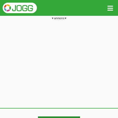
annons
Jämför passet med liknande
Kopiera till
Vill du radera detta träningspass?
Kopiera extra data
Ja, radera passet
Nej, avbryt
Kopiera
Avbryt