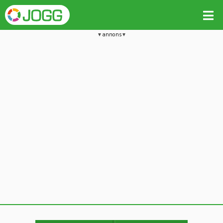
annons
Jämför passet med liknande
Kopiera till
Vill du radera detta träningspass?
Kopiera extra data
Ja, radera passet
Nej, avbryt
Kopiera
Avbryt