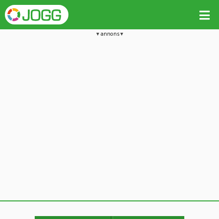
annons
Jämför passet med liknande
Kopiera till
Vill du radera detta träningspass?
Kopiera extra data
Ja, radera passet
Nej, avbryt
Kopiera
Avbryt