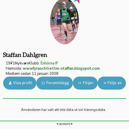
Staffan Dahlgren
1971
Nykvarn
Klubb:
Enhörna IF
Hemsida:
wwwfyraochtrettio-staffan.blogspot.com
Medlem sedan 11 januari 2008
Visa profil
Foruminlägg
Följer
Följs av
Användaren har valt att inte dela ut sin träningsdata.
annons