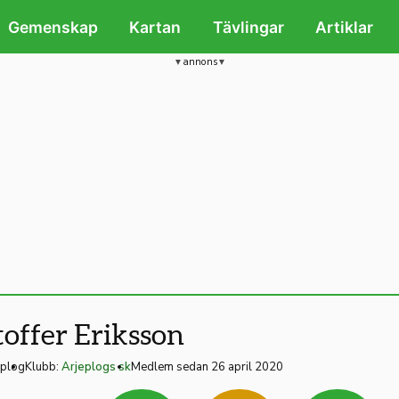
Gemenskap
Kartan
Tävlingar
Artiklar
annons
toffer Eriksson
eplog
Klubb:
Arjeplogs sk
Medlem sedan 26 april 2020