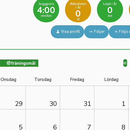
Joggpers
Aktiviteter
Löpt i år
i år
4:00
0
0
min/km
km
st
Visa profil
Följer
Följs 
k
Träningsmål
Onsdag
Torsdag
Fredag
Lördag
29
30
31
1
5
6
7
8