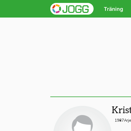
Träning
Kris
1987
Arj