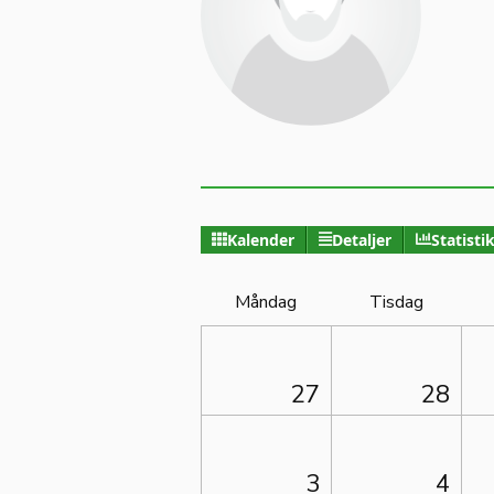
Kalender
Detaljer
Statisti
Måndag
Tisdag
27
28
3
4