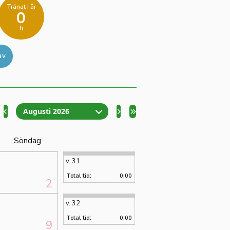
Tränat i år
0
h
av
Augusti 2026
Söndag
v. 31
Total tid:
0:00
2
v. 32
Total tid:
0:00
9