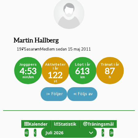
Martin Hallberg
1975
asarum
Medlem sedan 15 maj 2011
Joggpers
Aktiviteter
Löpt i år
Tränat i år
i år
4:53
613
87
122
min/km
km
h
st
Följer
Följs av
Kalender
Statistik
Träningsmål
Juli 2026