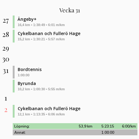
Vecka 31
27
Ängeby+
16,4 km • 1:38:49 • 6:01 m/km
28
Cykelbanan och Fullerö Hage
15,2 km • 1:30:21 • 5:57 m/km
29
30
31
Bordtennis
1:00:00
Byrunda
10,2 km • 1:00:30 • 5:55 m/km
1
2
Cykelbanan och Fullerö Hage
12,1 km • 1:13:35 • 6:06 m/km
Löpning:
53,9 km
5:23:15
6:00/km
Annat:
1:00:00