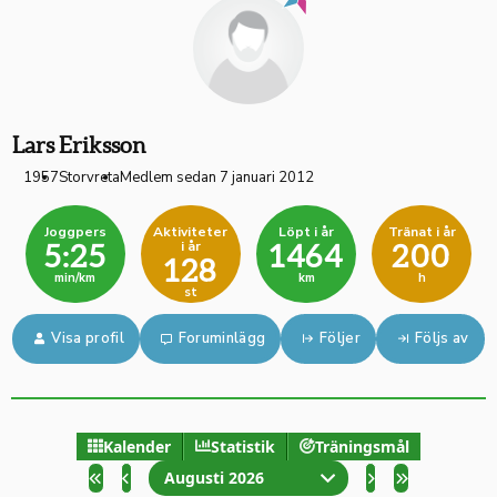
Lars Eriksson
1957
Storvreta
Medlem sedan 7 januari 2012
Joggpers
Aktiviteter
Löpt i år
Tränat i år
i år
5:25
1464
200
128
min/km
km
h
st
Visa profil
Foruminlägg
Följer
Följs av
Kalender
Statistik
Träningsmål
Augusti 2026