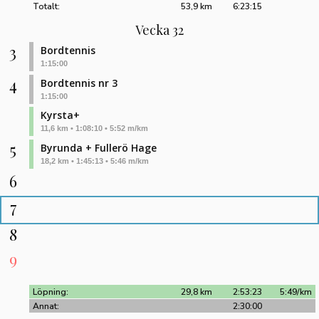
Totalt:
53,9 km
6:23:15
Vecka 32
3
Bordtennis
1:15:00
4
Bordtennis nr 3
1:15:00
Kyrsta+
11,6 km • 1:08:10 • 5:52 m/km
5
Byrunda + Fullerö Hage
18,2 km • 1:45:13 • 5:46 m/km
6
7
8
9
Löpning:
29,8 km
2:53:23
5:49/km
Annat:
2:30:00