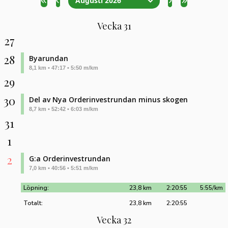
Augusti 2026
Vecka 31
27
28
Byarundan
8,1 km • 47:17 • 5:50 m/km
29
30
Del av Nya Orderinvestrundan minus skogen
8,7 km • 52:42 • 6:03 m/km
31
1
2
G:a Orderinvestrundan
7,0 km • 40:56 • 5:51 m/km
Löpning:
23,8 km
2:20:55
5:55/km
Totalt:
23,8 km
2:20:55
Vecka 32