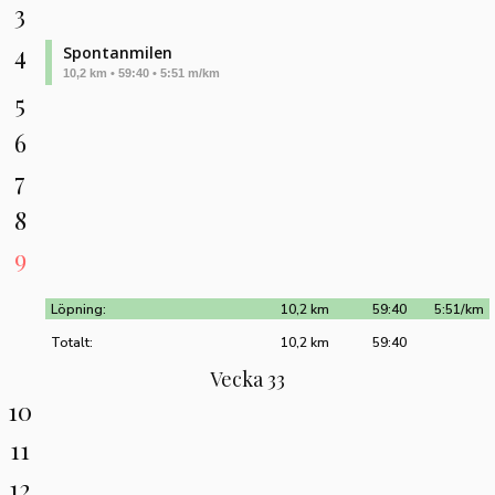
3
4
Spontanmilen
10,2 km • 59:40 • 5:51 m/km
5
6
7
8
9
Löpning:
10,2 km
59:40
5:51/km
Totalt:
10,2 km
59:40
Vecka 33
10
11
12