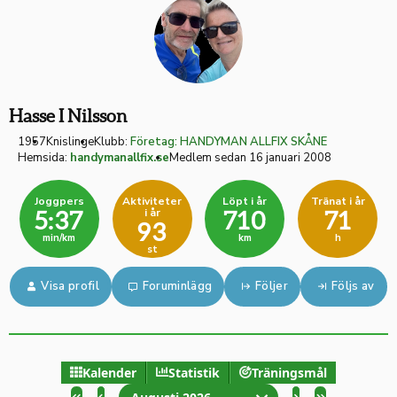
Hasse I Nilsson
1957
Knislinge
Klubb:
Företag: HANDYMAN ALLFIX SKÅNE
Hemsida:
handymanallfix.se
Medlem sedan 16 januari 2008
Joggpers
Aktiviteter
Löpt i år
Tränat i år
i år
5:37
710
71
93
min/km
km
h
st
Visa profil
Foruminlägg
Följer
Följs av
Kalender
Statistik
Träningsmål