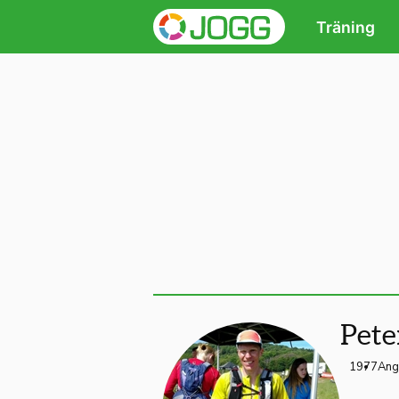
Träning
Pete
1977
Ang