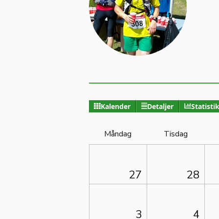
Kalender
Detaljer
Statisti
Måndag
Tisdag
27
28
3
4