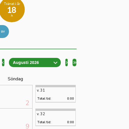
Tränat i år
18
h
 av
Augusti 2026
Söndag
v. 31
Total tid:
0:00
2
v. 32
Total tid:
0:00
9