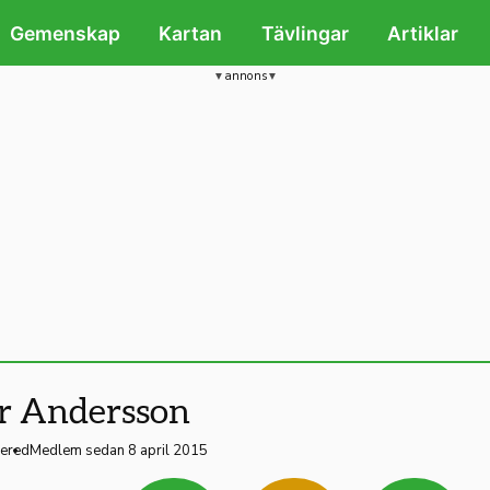
Gemenskap
Kartan
Tävlingar
Artiklar
annons
r Andersson
ered
Medlem sedan 8 april 2015