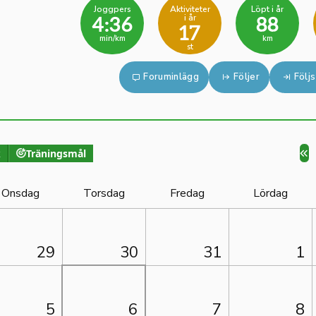
Joggpers
Aktiviteter
Löpt i år
i år
4:36
88
17
min/km
km
st
Foruminlägg
Följer
Följs
k
Träningsmål
Onsdag
Torsdag
Fredag
Lördag
29
30
31
1
5
6
7
8