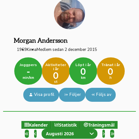
Morgan Andersson
1969
Kinna
Medlem sedan 2 december 2015
Joggpers
Aktiviteter
Löpt i år
Tränat i år
i år
-
0
0
0
min/km
km
h
st
Visa profil
Följer
Följs av
Kalender
Statistik
Träningsmål
Augusti 2026