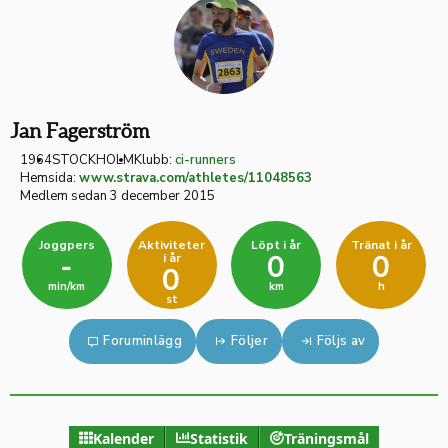
Jan Fagerström
1964
STOCKHOLM
Klubb:
ci-runners
Hemsida:
www.strava.com/athletes/11048563
Medlem sedan 3 december 2015
Joggpers
Aktiviteter
Löpt i år
Tränat i år
i år
-
0
0
0
min/km
km
h
st
Foruminlägg
Följer
Följs av
Kalender
Statistik
Träningsmål