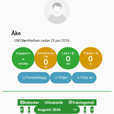
Åke
1973
Byn
Medlem sedan 23 juni 2016
Joggpers
Aktiviteter
Löpt i år
Tränat i år
i år
-
0
0
0
min/km
km
h
st
Foruminlägg
Följer
Följs av
Kalender
Statistik
Träningsmål
Augusti 2026