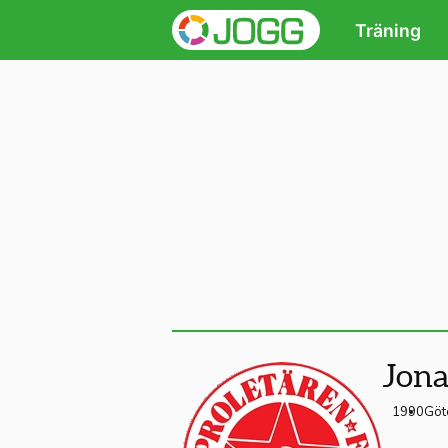
Träning
Jona
1990
Göt