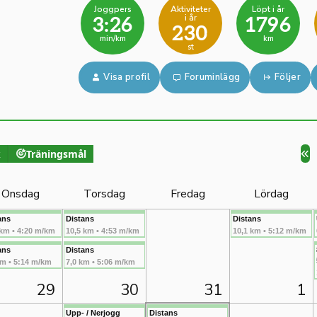
Joggpers
Aktiviteter
Löpt i år
i år
3:26
1796
230
min/km
km
st
Visa profil
Foruminlägg
Följer
k
Träningsmål
Onsdag
Torsdag
Fredag
Lördag
ans
Distans
Distans
 km • 4:20 m/km
10,5 km • 4:53 m/km
10,1 km • 5:12 m/km
ans
Distans
km • 5:14 m/km
7,0 km • 5:06 m/km
29
30
31
1
Upp- / Nerjogg
Distans