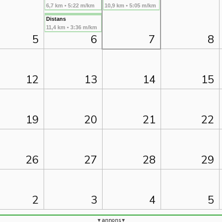
6,7 km • 5:22 m/km
10,9 km • 5:05 m/km
Distans
11,4 km • 3:36 m/km
5
6
7
8
12
13
14
15
19
20
21
22
26
27
28
29
2
3
4
5
annons