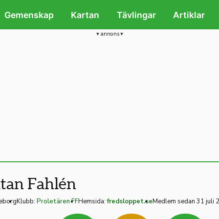
Gemenskap
Kartan
Tävlingar
Artiklar
annons
tan Fahlén
eborg
Klubb:
Proletären FF
Hemsida:
fredsloppet.se
Medlem sedan 31 juli 