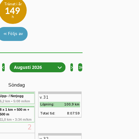
Tränat i år
149
h
Följs av
Augusti 2026
Söndag
Upp- / Nerjogg
v. 31
6,2 km • 5:08 m/km
Löpning:
100,9 km
8 x 1 km + 500 m +
Total tid:
8:07:59
500 m
11,0 km • 3:34 m/km
2