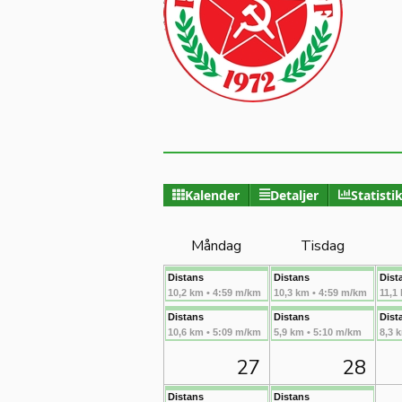
Kalender
Detaljer
Statisti
Måndag
Tisdag
Distans
Distans
Dist
10,2 km • 4:59 m/km
10,3 km • 4:59 m/km
11,1
Distans
Distans
Dist
10,6 km • 5:09 m/km
5,9 km • 5:10 m/km
8,3 
27
28
Distans
Distans