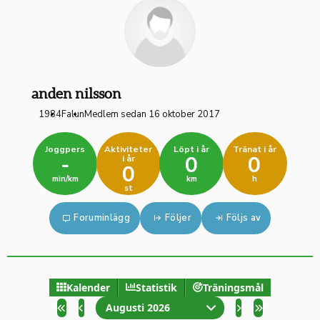
anden nilsson
1984
Falun
Medlem sedan 16 oktober 2017
Joggpers
Aktiviteter
Löpt i år
Tränat i år
i år
-
0
0
0
min/km
km
h
st
Foruminlägg
Följer
Följs av
Kalender
Statistik
Träningsmål
Augusti 2026