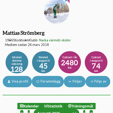
Mattias Strömberg
1966
Stockholm
Klubb:
Nacka värmdö skidor
Medlem sedan 26 mars 2018
Skidat
Skidat
Cyklat i år
Cyklat
denna
i augusti
i augusti
2480
säsong
45
74
128
km
km
km
km
Visa profil
Foruminlägg
Följer
Följs av
Kalender
Statistik
Träningsmål