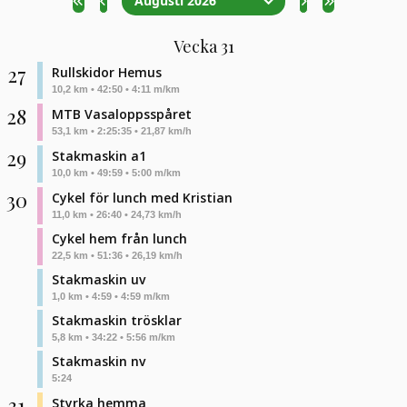
Augusti 2026
Vecka 31
27
Rullskidor Hemus
10,2 km • 42:50 • 4:11 m/km
28
MTB Vasaloppsspåret
53,1 km • 2:25:35 • 21,87 km/h
29
Stakmaskin a1
10,0 km • 49:59 • 5:00 m/km
30
Cykel för lunch med Kristian
11,0 km • 26:40 • 24,73 km/h
Cykel hem från lunch
22,5 km • 51:36 • 26,19 km/h
Stakmaskin uv
1,0 km • 4:59 • 4:59 m/km
Stakmaskin trösklar
5,8 km • 34:22 • 5:56 m/km
Stakmaskin nv
5:24
31
Styrka hemma