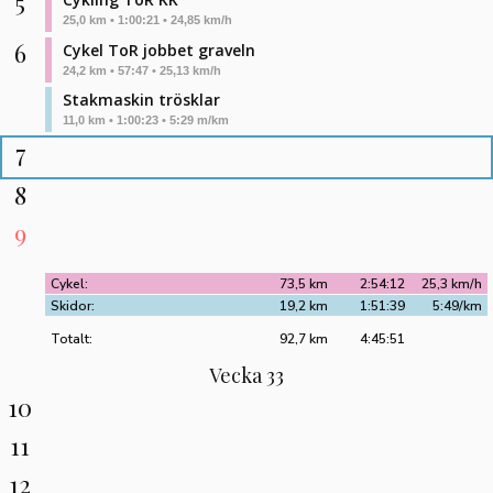
5
25,0 km • 1:00:21 • 24,85 km/h
6
Cykel ToR jobbet graveln
24,2 km • 57:47 • 25,13 km/h
Stakmaskin trösklar
11,0 km • 1:00:23 • 5:29 m/km
7
8
9
Cykel:
73,5 km
2:54:12
25,3 km/h
Skidor:
19,2 km
1:51:39
5:49/km
Totalt:
92,7 km
4:45:51
Vecka 33
10
11
12