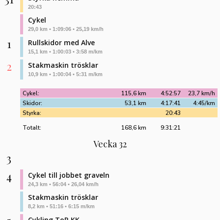
20:43
Cykel
29,0 km • 1:09:06 • 25,19 km/h
1
Rullskidor med Alve
15,1 km • 1:00:03 • 3:58 m/km
2
Stakmaskin trösklar
10,9 km • 1:00:04 • 5:31 m/km
Cykel:
115,6 km
4:52:57
23,7 km/h
Skidor:
53,1 km
4:17:41
4:45/km
Styrka:
20:43
Totalt:
168,6 km
9:31:21
Vecka 32
3
4
Cykel till jobbet graveln
24,3 km • 56:04 • 26,04 km/h
Stakmaskin trösklar
8,2 km • 51:16 • 6:15 m/km
Cykling ToR KK