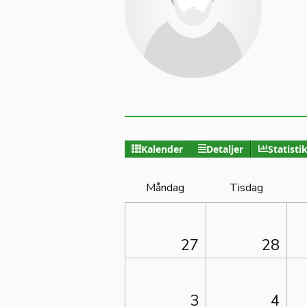
Kalender
Detaljer
Statisti
Måndag
Tisdag
27
28
3
4