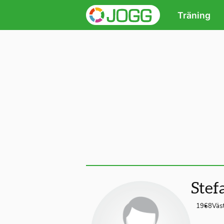
Träning
Stef
1968
Väs