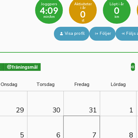
Joggpers
Aktiviteter
Löpt i år
i år
4:09
0
0
min/km
km
st
Visa profil
Följer
Följs 
k
Träningsmål
Onsdag
Torsdag
Fredag
Lördag
29
30
31
1
5
6
7
8