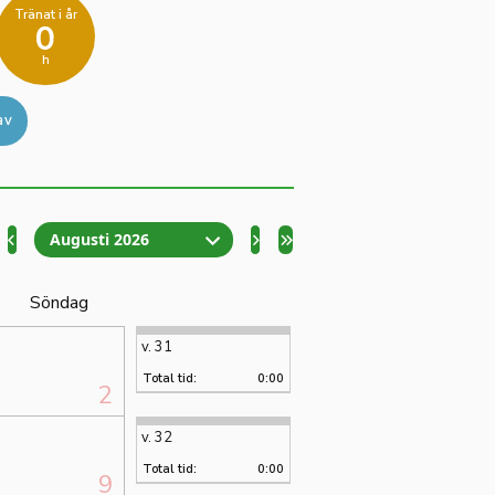
Tränat i år
0
h
av
Augusti 2026
Söndag
v. 31
Total tid:
0:00
2
v. 32
Total tid:
0:00
9