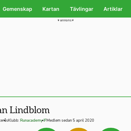
Gemenskap
Kartan
Tävlingar
Artiklar
annons
an Lindblom
terås
Klubb:
Runacademy IF
Medlem sedan 5 april 2020