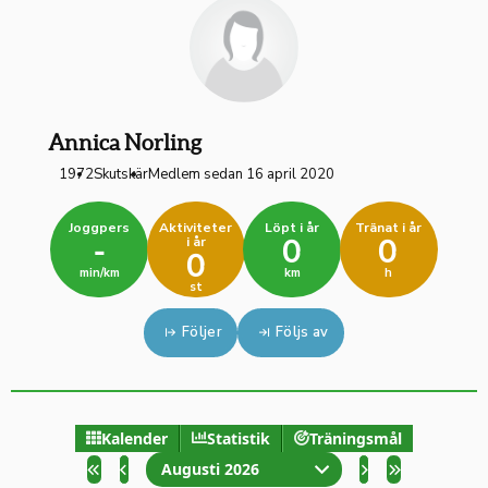
Annica Norling
1972
Skutskär
Medlem sedan 16 april 2020
Joggpers
Aktiviteter
Löpt i år
Tränat i år
i år
-
0
0
0
min/km
km
h
st
Följer
Följs av
Kalender
Statistik
Träningsmål
Augusti 2026