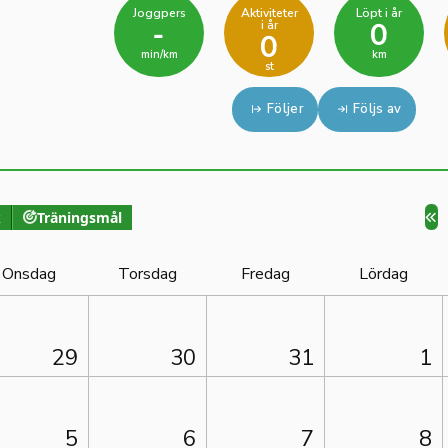
Joggpers
Aktiviteter
Löpt i år
i år
-
0
0
min/km
km
st
Följer
Följs av
k
Träningsmål
Onsdag
Torsdag
Fredag
Lördag
29
30
31
1
5
6
7
8