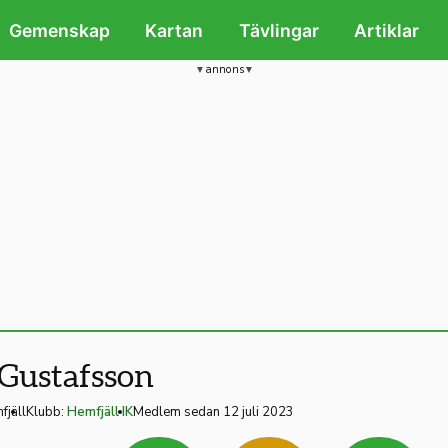
Gemenskap
Kartan
Tävlingar
Artiklar
annons
 Gustafsson
fjäll
Klubb:
Hemfjäll IK
Medlem sedan 12 juli 2023