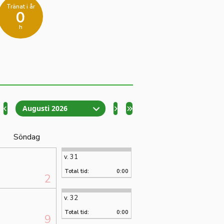
Tränat i år
0
h
Augusti 2026
Söndag
v. 31
Total tid:
0:00
2
v. 32
Total tid:
0:00
9