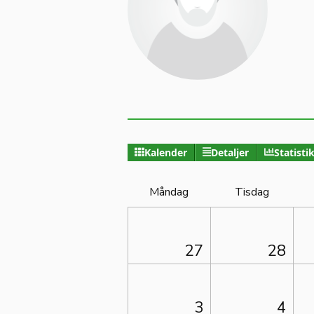
Kalender
Detaljer
Statisti
Måndag
Tisdag
27
28
3
4