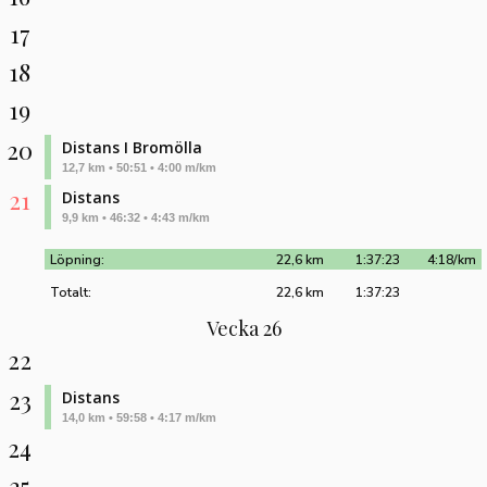
17
18
19
20
Distans I Bromölla
12,7 km • 50:51 • 4:00 m/km
21
Distans
9,9 km • 46:32 • 4:43 m/km
Löpning:
22,6 km
1:37:23
4:18/km
Totalt:
22,6 km
1:37:23
Vecka 26
22
23
Distans
14,0 km • 59:58 • 4:17 m/km
24
25