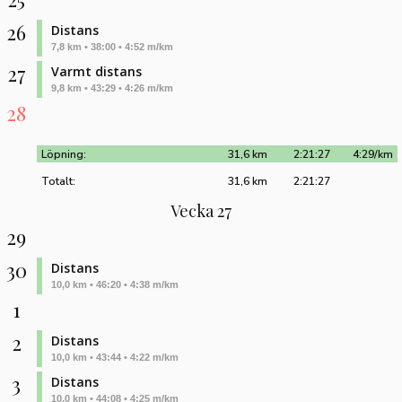
26
Distans
7,8 km • 38:00 • 4:52 m/km
27
Varmt distans
9,8 km • 43:29 • 4:26 m/km
28
Löpning:
31,6 km
2:21:27
4:29/km
Totalt:
31,6 km
2:21:27
Vecka 27
29
30
Distans
10,0 km • 46:20 • 4:38 m/km
1
2
Distans
10,0 km • 43:44 • 4:22 m/km
3
Distans
10,0 km • 44:08 • 4:25 m/km