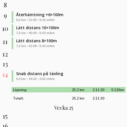
8
9
Återhämtning +6×100m
6,0 km • 31:00 • 5:10 m/km
10
Lätt distans 10×100m
7,0 km • 40:00 • 5:43 m/km
11
Lätt distans 8×100m
7,2 km • 41:08 • 5:43 m/km
12
13
14
Snab distans på tävling
5,0 km • 19:22 • 3:52 m/km
Löpning:
25,2 km
2:11:30
5:13/km
Totalt:
25,2 km
2:11:30
Vecka 25
15
16