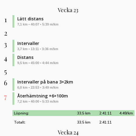
Vecka 23
1
Lätt distans
7,1 km • 40:07 • 5:39 m/km
2
3
Intervaller
3,7 km • 13:11 • 3:36 m/km
4
Distans
9,5 km • 45:00 • 4:44 m/km
5
6
Intervaller på bana 3×2km
6,0 km • 22:53 • 3:49 m/km
7
Återhämtning +6×100m
7,2 km • 40:00 • 5:33 m/km
Löpning:
33,5 km
2:41:11
4:49/km
Totalt:
33,5 km
2:41:11
Vecka 24