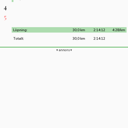
4
5
Löpning:
30,0 km
2:14:12
4:28/km
Totalt:
30,0 km
2:14:12
annons