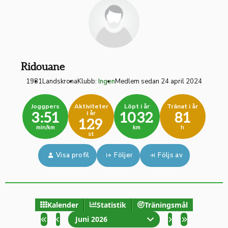
Ridouane
1981
Landskrona
Klubb:
Ingen
Medlem sedan 24 april 2024
Joggpers
Aktiviteter
Löpt i år
Tränat i år
i år
3:51
1032
81
129
min/km
km
h
st
Visa profil
Följer
Följs av
Kalender
Statistik
Träningsmål
Juni 2026