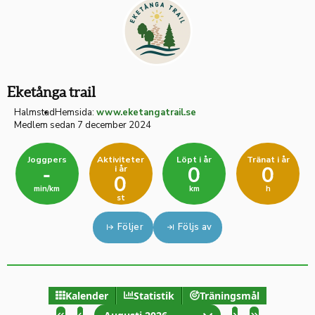
Eketånga trail
Halmstad
Hemsida:
www.eketangatrail.se
Medlem sedan 7 december 2024
Joggpers
Aktiviteter
Löpt i år
Tränat i år
i år
-
0
0
0
min/km
km
h
st
Följer
Följs av
Kalender
Statistik
Träningsmål