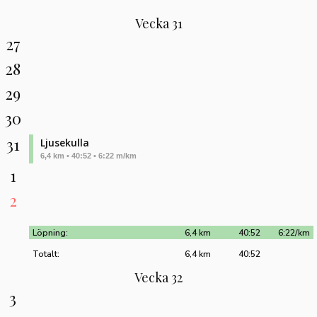
Vecka 31
27
28
29
30
31
Ljusekulla
6,4 km • 40:52 • 6:22 m/km
1
2
Löpning:
6,4 km
40:52
6:22/km
Totalt:
6,4 km
40:52
Vecka 32
3