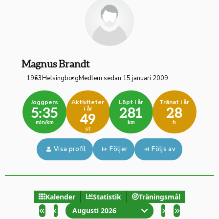
Magnus Brandt
1963
Helsingborg
Medlem sedan 15 januari 2009
Joggpers
Aktiviteter
Löpt i år
Tränat i år
i år
5:35
281
28
49
min/km
km
h
st
Visa profil
Följer
Följs av
Kalender
Statistik
Träningsmål
Augusti 2026