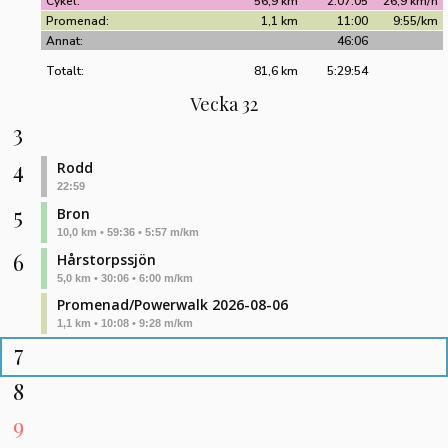
Cykel:
56,9 km
2:07:05
26,9 km/h
Promenad:
1,1 km
11:00
9:55/km
Annat:
46:06
Totalt:
81,6 km
5:29:54
Vecka 32
3
4
Rodd
22:59
5
Bron
10,0 km • 59:36 • 5:57 m/km
6
Hårstorpssjön
5,0 km • 30:06 • 6:00 m/km
Promenad/Powerwalk 2026-08-06
1,1 km • 10:08 • 9:28 m/km
7
8
9