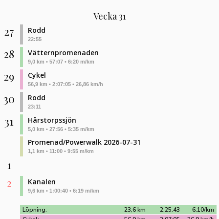
Vecka 31
27
Rodd
22:55
28
Vätternpromenaden
9,0 km • 57:07 • 6:20 m/km
29
Cykel
56,9 km • 2:07:05 • 26,86 km/h
30
Rodd
23:11
31
Hårstorpssjön
5,0 km • 27:56 • 5:35 m/km
Promenad/Powerwalk 2026-07-31
1,1 km • 11:00 • 9:55 m/km
1
2
Kanalen
9,6 km • 1:00:40 • 6:19 m/km
Löpning:
23,6 km
2:25:43
6:10/km