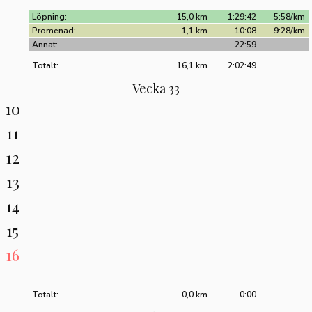
Löpning:
15,0 km
1:29:42
5:58/km
Promenad:
1,1 km
10:08
9:28/km
Annat:
22:59
Totalt:
16,1 km
2:02:49
Vecka 33
10
11
12
13
14
15
16
Totalt:
0,0 km
0:00