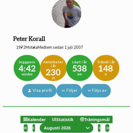
Peter Korall
1972
Motala
Medlem sedan 1 juli 2007
Joggpers
Aktiviteter
Löpt i år
Tränat i år
i år
4:42
538
148
230
min/km
km
h
st
Visa profil
Följer
Följs av
Kalender
Statistik
Träningsmål
Augusti 2026