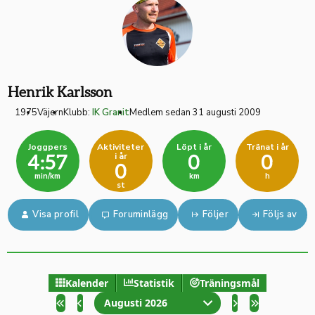
Henrik Karlsson
1975
Väjern
Klubb:
IK Granit
Medlem sedan 31 augusti 2009
Joggpers
Aktiviteter
Löpt i år
Tränat i år
i år
4:57
0
0
0
min/km
km
h
st
Visa profil
Foruminlägg
Följer
Följs av
Kalender
Statistik
Träningsmål
Augusti 2026