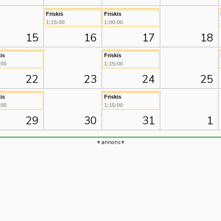
Friskis
Friskis
1:15:00
1:00:00
15
16
17
18
is
Friskis
:00
1:15:00
22
23
24
25
is
Friskis
:00
1:15:00
29
30
31
1
annons