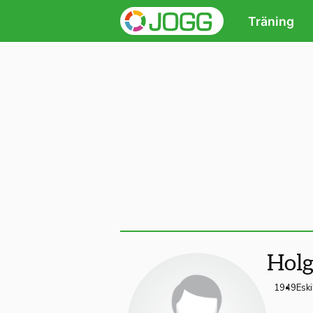
Träning
Holg
1949
Eski