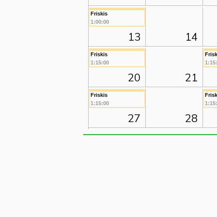
Friskis
1:00:00
13
14
Friskis
Frisk
1:15:00
1:15
20
21
Friskis
Frisk
1:15:00
1:15
27
28