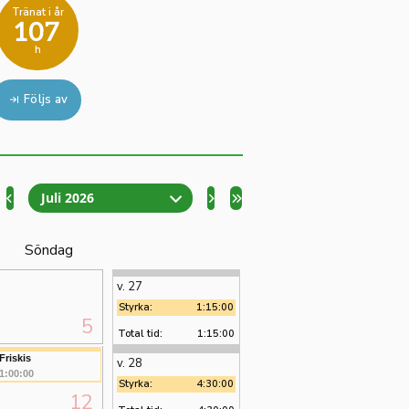
Tränat i år
107
h
Följs av
Juli 2026
Söndag
v. 27
Styrka:
1:15:00
5
Total tid:
1:15:00
Friskis
v. 28
1:00:00
Styrka:
4:30:00
12