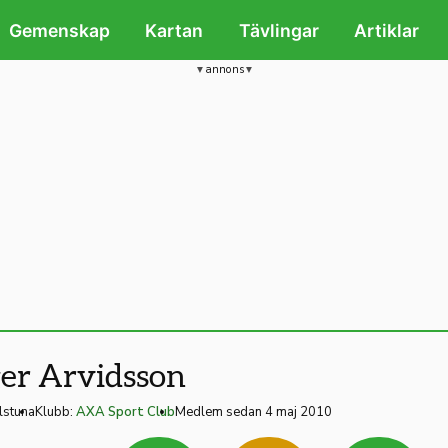
Gemenskap
Kartan
Tävlingar
Artiklar
annons
er Arvidsson
lstuna
Klubb:
AXA Sport Club
Medlem sedan 4 maj 2010