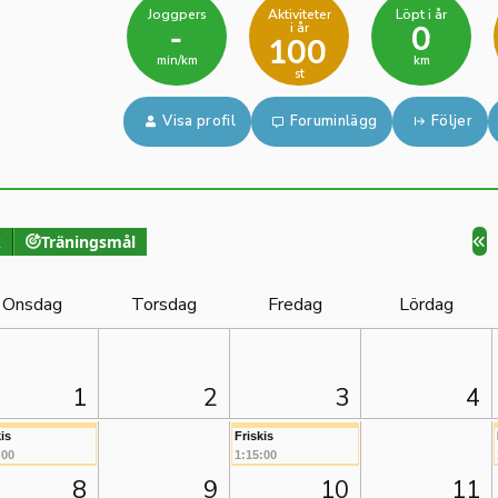
Joggpers
Aktiviteter
Löpt i år
i år
-
0
100
min/km
km
st
Visa profil
Foruminlägg
Följer
k
Träningsmål
Onsdag
Torsdag
Fredag
Lördag
1
2
3
4
is
Friskis
:00
1:15:00
8
9
10
11