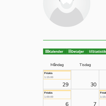
Kalender
Detaljer
Statisti
Måndag
Tisdag
Friskis
1:15:00
29
30
Friskis
Frisk
1:00:00
1:15
6
7