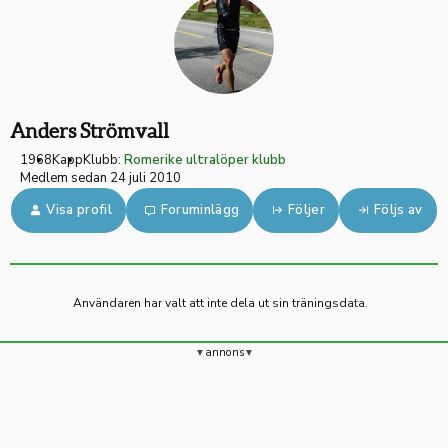
Anders Strömvall
1968
Kapp
Klubb:
Romerike ultralöper klubb
Medlem sedan 24 juli 2010
Visa profil
Foruminlägg
Följer
Följs av
Användaren har valt att inte dela ut sin träningsdata.
annons