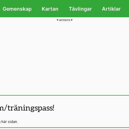
Gemenskap
Kartan
Tävlingar
Artiklar
annons
m/träningspass!
 här sidan.