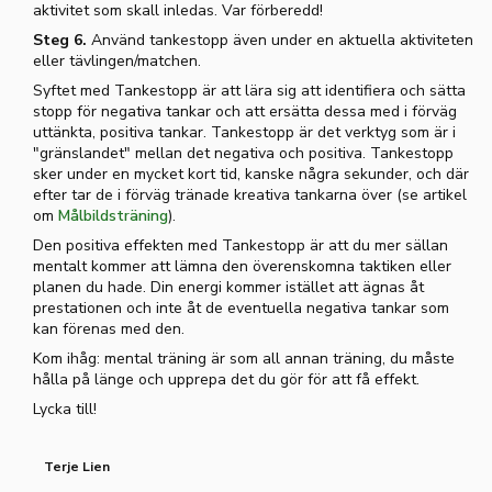
aktivitet som skall inledas. Var förberedd!
Steg 6.
Använd tankestopp även under en aktuella aktiviteten
eller tävlingen/matchen.
Syftet med Tankestopp är att lära sig att identifiera och sätta
stopp för negativa tankar och att ersätta dessa med i förväg
uttänkta, positiva tankar. Tankestopp är det verktyg som är i
"gränslandet" mellan det negativa och positiva. Tankestopp
sker under en mycket kort tid, kanske några sekunder, och där
efter tar de i förväg tränade kreativa tankarna över (se artikel
om
Målbildsträning
).
Den positiva effekten med Tankestopp är att du mer sällan
mentalt kommer att lämna den överenskomna taktiken eller
planen du hade. Din energi kommer istället att ägnas åt
prestationen och inte åt de eventuella negativa tankar som
kan förenas med den.
Kom ihåg: mental träning är som all annan träning, du måste
hålla på länge och upprepa det du gör för att få effekt.
Lycka till!
Terje Lien