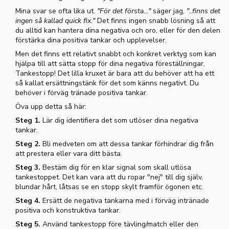
Mina svar se ofta lika ut.
"För det första..."
säger jag,
"..finns det
ingen så kallad quick fix."
Det finns ingen snabb lösning så att
du alltid kan hantera dina negativa och oro, eller för den delen
förstärka dina positiva tankar och upplevelser.
Men det finns ett relativt snabbt och konkret verktyg som kan
hjälpa till att sätta stopp för dina negativa föreställningar,
Tankestopp! Det lilla kruxet är bara att du behöver att ha ett
så kallat ersättningstänk för det som känns negativt. Du
behöver i förväg tränade positiva tankar.
Öva upp detta så här:
Steg 1.
Lär dig identifiera det som utlöser dina negativa
tankar.
Steg 2.
Bli medveten om att dessa tankar förhindrar dig från
att prestera eller vara ditt bästa.
Steg 3.
Bestäm dig för en klar signal som skall utlösa
tankestoppet. Det kan vara att du ropar "nej" till dig själv,
blundar hårt, låtsas se en stopp skylt framför ögonen etc.
Steg 4.
Ersätt de negativa tankarna med i förväg intränade
positiva och konstruktiva tankar.
Steg 5.
Använd tankestopp före tävling/match eller den