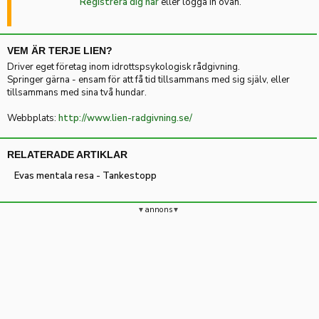
Registrera dig här
eller logga in ovan.
VEM ÄR TERJE LIEN?
Driver eget företag inom idrottspsykologisk rådgivning.
Springer gärna - ensam för att få tid tillsammans med sig själv, eller
tillsammans med sina två hundar.
Webbplats:
http://www.lien-radgivning.se/
RELATERADE ARTIKLAR
Evas mentala resa - Tankestopp
annons