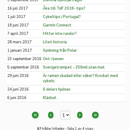
5 september 2017
Dumma nybörjarfrågor
16 juli 2017
Åka till TdF 2018- tips?
1 juli 2017
Cykeltips i Portugal?
18 juni 2017
Garmin Connect
7 april 2017
Hittar inte rundor?
28 mars 2017
Litet historia
1 januari 2017
Synkning från Polar
23 september 2016
Ont i benen
5 september 2016
Sverigetrampet - 250mil utan mat
29 juni 2016
Är ramen skadad eller säker? Krockat med
cykeln..
24 juni 2016
6 delars hjulnav
6 juni 2016
Klädsel
87
trådar hittades - Sida 1 av 4 visas.