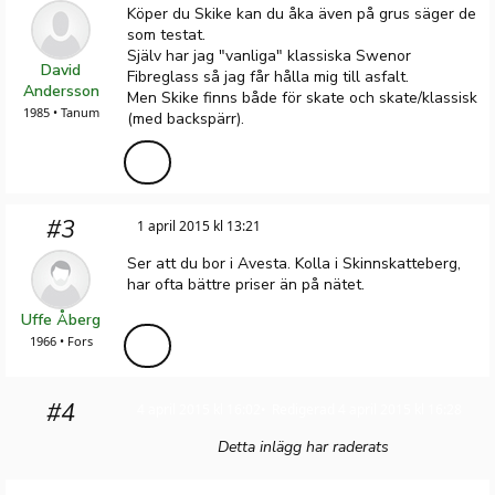
Köper du Skike kan du åka även på grus säger de
som testat.
Själv har jag "vanliga" klassiska Swenor
David
Fibreglass så jag får hålla mig till asfalt.
Andersson
Men Skike finns både för skate och skate/klassisk
1985 • Tanum
(med backspärr).
#3
1 april 2015 kl 13:21
Ser att du bor i Avesta. Kolla i Skinnskatteberg,
har ofta bättre priser än på nätet.
Uffe Åberg
1966 • Fors
#4
4 april 2015 kl 16:02
Redigerad 4 april 2015 kl 16:28
Detta inlägg har raderats