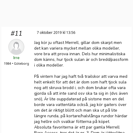
#11
7 oktober 2019 kl 13:56
Jag kör ju oftast Merrell, gillar dom skarpt men
det kan variera mycket mellan olika modeller,
vore bra att prova innan. Dels hur minimalistiska
Irre
dom känns, hur tjock sulan är och bredd/passform
1984 • Göteborg
i olika modeller.
På vintern har jag haft två trailskor att varva med
helt enkelt för att det är dom som haft tjock sula
nog att skruva brodd i, och dom brukar ofta vara
gjorda så att inte sand osv ska ta sig in (dvs även
snö), Är lite ouppdaterad på sistone men en del
borde vara vattentäta också, jag kör gaiters över
om det är riktigt blött och man ska ut på lite
längre runda, på kortare/halvlånga rundor härdar
jag hellre och svalkar fötterna på köpet.
Absoluta favoriterna är ett par gamla Merrell
Bare Access, tror det är nr. 3. Dom är jätteslitna