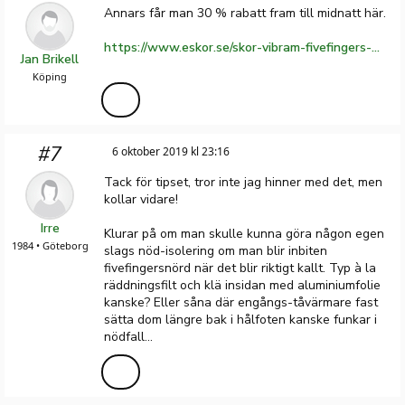
Annars får man 30 % rabatt fram till midnatt här.
https://www.eskor.se/skor-vibram-fivefingers-v-trek-18m74030-khaki-black.html?snrai_campaign=W0YsWhe8fDI9&snrai_source=&snrai_content=&snrai_id=156941b1eaf2f5f1301b21c4be094d1b
Jan Brikell
Köping
#7
6 oktober 2019 kl 23:16
Tack för tipset, tror inte jag hinner med det, men
kollar vidare!
Irre
Klurar på om man skulle kunna göra någon egen
1984 • Göteborg
slags nöd-isolering om man blir inbiten
fivefingersnörd när det blir riktigt kallt. Typ à la
räddningsfilt och klä insidan med aluminiumfolie
kanske? Eller såna där engångs-tåvärmare fast
sätta dom längre bak i hålfoten kanske funkar i
nödfall...