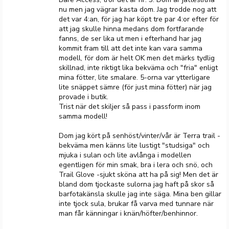
nu men jag vägrar kasta dom. Jag trodde nog att
det var 4:an, för jag har köpt tre par 4:or efter för
att jag skulle hinna medans dom fortfarande
fanns, de ser lika ut men i efterhand har jag
kommit fram till att det inte kan vara samma
modell, för dom är helt OK men det märks tydlig
skillnad, inte riktigt lika bekväma och "fria" enligt
mina fötter, lite smalare. 5-orna var ytterligare
lite snäppet sämre (för just mina fötter) när jag
provade i butik.
Trist när det skiljer så pass i passform inom
samma modell!
Dom jag kört på senhöst/vinter/vår är Terra trail -
bekväma men känns lite lustigt "studsiga" och
mjuka i sulan och lite avlånga i modellen
egentligen för min smak, bra i lera och snö, och
Trail Glove -sjukt sköna att ha på sig! Men det är
bland dom tjockaste sulorna jag haft på skor så
barfotakänsla skulle jag inte säga. Mina ben gillar
inte tjock sula, brukar få varva med tunnare när
man får känningar i knän/höfter/benhinnor.