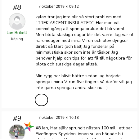
#8
7 oktober 2019 kl 09:12
kylan tror jag inte blir så stort problem med
"TREK ASCENT INSULATED". Har man väl
kommit igång att springa brukar det bli varmt.
Jan Brikell
Men blöta slaskiga dagar blir det värre. Jag var ut
Köping
häromdagen med mina V-run och blev dyngsur
direkt så klart (och kall) Jag funderar på
minimalistiska skor som inte är tåskor. Jag
behöver hjälp och tips för att få till något bra för
blöta och slaskiga dagar alltså.
Min rygg har blivit bättre sedan jag började
springa i mina V-run five fingers så därför vill jag
inte gärna springa i andra skor nu :-)
#9
7 oktober 2019 kl 10:18
#8 Jan, Har själv sprungit nästan 100 mil i ett par
Fivefingers Spyridon, innan sulan började bli