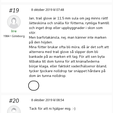
#19
8 oktober 2019 kl 07:48
Jan, trail glove är 11,5 mm sula om jag minns rätt!
Jättesköna och snälla för fötterna, rymliga framtill
och inget drop eller uppbyggnader i skon som
Irre
stör.
1984 • Göteborg
Men barfotakänsla, nej, man känner inte marken
på den höjden.
Mina fötter brukar ofta bli möra, då är det soft att
alternera med trail glove så slipper dom bli
bankade på av marken ett tag. För att sen byta
tillbaka till dom tunna för att knäna/lederna
börjar klaga, eller faktiskt vader/hälsenor ibland,
tycker tjockare nolldrop tar snäppet hårdare på
dom än tunna nolldrop.
#20
8 oktober 2019 kl 08:54
Tack för att ni hjälper mig. :-)