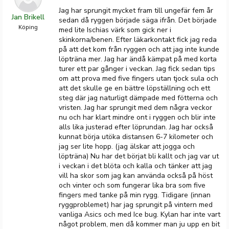
Jag har sprungit mycket fram till ungefär fem år
Jan Brikell
sedan då ryggen började säga ifrån. Det började
Köping
med lite Ischias värk som gick ner i
skinkorna/benen. Efter läkarkontakt fick jag reda
på att det kom från ryggen och att jag inte kunde
löpträna mer. Jag har ändå kämpat på med korta
turer ett par gånger i veckan. Jag fick sedan tips
om att prova med five fingers utan tjock sula och
att det skulle ge en bättre löpställning och ett
steg där jag naturligt dämpade med fötterna och
vristen. Jag har sprungit med dem några veckor
nu och har klart mindre ont i ryggen och blir inte
alls lika justerad efter löprundan. Jag har också
kunnat börja utöka distansen 6-7 kilometer och
jag ser lite hopp. (jag älskar att jogga och
löpträna) Nu har det börjat bli kallt och jag var ut
i veckan i det blöta och kalla och tänker att jag
vill ha skor som jag kan använda också på höst
och vinter och som fungerar lika bra som five
fingers med tanke på min rygg. Tidigare (innan
ryggproblemet) har jag sprungit på vintern med
vanliga Asics och med Ice bug. Kylan har inte vart
något problem, men då kommer man ju upp en bit