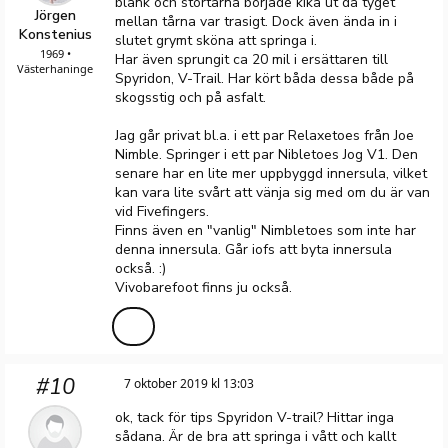
blank och stortårna började kika ut då tyget
Jörgen
mellan tårna var trasigt. Dock även ända in i
Konstenius
slutet grymt sköna att springa i.
1969 •
Har även sprungit ca 20 mil i ersättaren till
Västerhaninge
Spyridon, V-Trail. Har kört båda dessa både på
skogsstig och på asfalt.
Jag går privat bl.a. i ett par Relaxetoes från Joe
Nimble. Springer i ett par Nibletoes Jog V1. Den
senare har en lite mer uppbyggd innersula, vilket
kan vara lite svårt att vänja sig med om du är van
vid Fivefingers.
Finns även en "vanlig" Nimbletoes som inte har
denna innersula. Går iofs att byta innersula
också. :)
Vivobarefoot finns ju också.
#10
7 oktober 2019 kl 13:03
ok, tack för tips Spyridon V-trail? Hittar inga
sådana. Är de bra att springa i vått och kallt