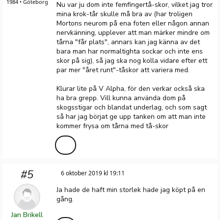
1984 • Göteborg
Nu var ju dom inte femfingertå-skor, vilket jag tror
mina krok-tår skulle må bra av (har troligen
Mortons neurom på ena foten eller någon annan
nervkänning, upplever att man märker mindre om
tårna "får plats", annars kan jag känna av det
bara man har normaltighta sockar och inte ens
skor på sig), så jag ska nog kolla vidare efter ett
par mer "året runt"-tåskor att variera med.
Klurar lite på V Alpha, för den verkar också ska
ha bra grepp. Vill kunna använda dom på
skogsstigar och blandat underlag, och som sagt
så har jag börjat ge upp tanken om att man inte
kommer frysa om tårna med tå-skor
#5
6 oktober 2019 kl 19:11
Ja hade de haft min storlek hade jag köpt på en
gång.
Jan Brikell