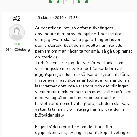
#2
5 oktober 2019 kl 17:33
Är egentligen inte så erfaren fivefingers-
användare men provade själv ett par i vintras
som jag tyvärr ska sälja pga att jag behöver
Irre
större storlek. (Just den modellen är inte alls
1984 • Göteborg
bekväm om man råkar ta för små, så gå upp minst
en storlek!)
Trek Ascent tror jag det var. Är väl tänkt som
vandringssko men tyckte det funkade bra att
jogga/springa i dom också. Kände tyvärr att tårna
fryste även fast skorna är fodrade för när dom är
isär värmer dom inte varandra och det blir inget
vacuum runtomkring som om man skulle haft skor
med rymlig tåbox och merinoullsockar t ex.
Fästet var däremot väldigt bra, och dom ska vara
vattentäta men tror inte jag hann prova dom i
blötväder själv.
Följer tråden för att se om det finns fler
synpunkter, är själv sugen på att köpa fivefingers