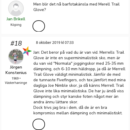
Men blir det nå barfotakänsla med Merell Trail
Glove?
Jan Brikell
Köping
#18
8 oktober 2019 kl 07:33
Jan: Det beror på vad du är van vid. Merrells Trail
Glove är inte en superminimalistisk sko, men är
du van vid "Normala" joggingskor med 25-35 mm
Jörgen
dämpning, och 6-10 mm häldropp, ja då är Merrell
Konstenius
Trail Glove väldigt minimalistisk. Jämför de med
1969 •
de tunnaste Fivefingers, och tex jämfört med mina
Västerhaninge
dagliga Joe Nimble skor, ja då känns Merrell Trail
Glove inte lika minimalistiska. De har ju ändå viss
dämpning och styr kanske foten något mer än
andra ännu lättare skor.
Dock trivs jag bra i dem, då de är en bra
kompromiss mellan dämpning och minimalistiskt.