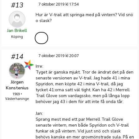
#13
7 oktober 2019 kl 17:54
Hur är V-trail att springa med på vintern? Vid snö
o slask?
Jan Brikell
Köping
#14
7 oktober 2019 kl 20:07
Irre:
Tyget är ganska mjukt. Tror de ändrat det på den
senaste versionen av V-trail. Jag hade 41 i mina
Jörgen
Spyridon, men köpte 42 i mina V-trail, då jag
Konstenius
tycket 41:orna satt väl tight. Kan ha 42 i Merrell
1969 •
Trail Glove som vardagssko, men på långa lopp
Västerhaninge
behöver jag 43 i dem för att inte få onda tår.
Jan:
Sprang mest med ett par Merrell Trail Glove
senaste vintern, men både Spyridon och V-trail
funkar ok på vintern. Vid just snö och slask
behövs kanske en mer grovmönstrade sula. På en