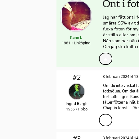
Ont i fo
Jag har fått ont i
smärta 95% av tide
flexa foten för my
är stilla eller om 
Karin L
Nån som har nån i
1981 • Linköping
Om jag ska kolla 
#2
3 februari 2024 kl 13
Om du inte vrickat 
fotknölen. Om det är
fortsättningen. Kans
fäller fötterna inåt
Ingrid Bergh
Chaplin löpstil -fö
1956 • Pixbo
#3
3 februari 2024 kl 14