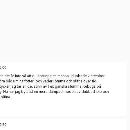
5:00
n det är inte så att du sprungit en massa i dubbade vinterskor
öra både mina fötter (och vader) ömma och slitna över tid,
 tycker jag tar en del stryk av t ex ganska stumma Icebugs på
g. Nu har jag bytt till en mera dämpad modell av dubbad sko och
 slitna.
9:59