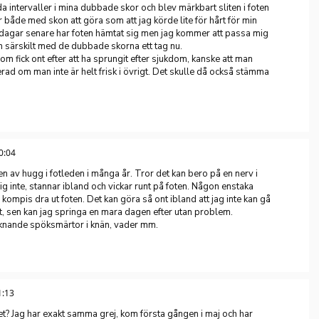
a intervaller i mina dubbade skor och blev märkbart sliten i foten
r både med skon att göra som att jag körde lite för hårt för min
 dagar senare har foten hämtat sig men jag kommer att passa mig
ch särskilt med de dubbade skorna ett tag nu.
om fick ont efter att ha sprungit efter sjukdom, kanske att man
erad om man inte är helt frisk i övrigt. Det skulle då också stämma
0:04
en av hugg i fotleden i många år. Tror det kan bero på en nerv i
ig inte, stannar ibland och vickar runt på foten. Någon enstaka
 kompis dra ut foten. Det kan göra så ont ibland att jag inte kan gå
et, sen kan jag springa en mara dagen efter utan problem.
liknande spöksmärtor i knän, vader mm.
1:13
et? Jag har exakt samma grej, kom första gången i maj och har