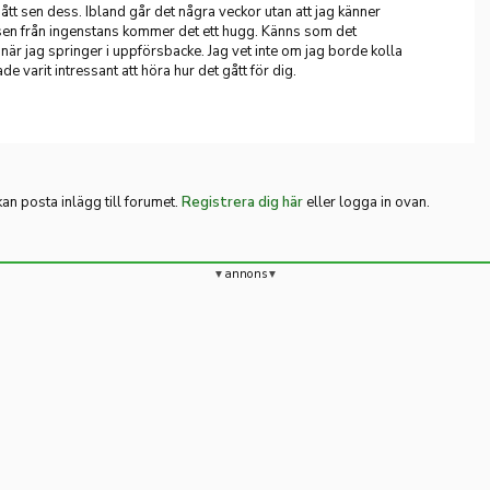
tt sen dess. Ibland går det några veckor utan att jag känner
sen från ingenstans kommer det ett hugg. Känns som det
när jag springer i uppförsbacke. Jag vet inte om jag borde kolla
ade varit intressant att höra hur det gått för dig.
n posta inlägg till forumet.
Registrera dig här
eller logga in ovan.
annons