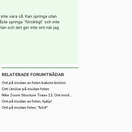
 inte vara så. Kan springa utan
ste springa ”försiktigt” och inte
tan och det gör inte ont när jag
RELATERADE FORUMTRÅDAR
Ont på insidan av foten bakom knölen
Ont i knölar på insidan foten
Nike Zoom Structure Triax+ 13, Ont insidan av foten
Ont på insidan av foten, hjälp!
Ont på insidan foten, *bild*