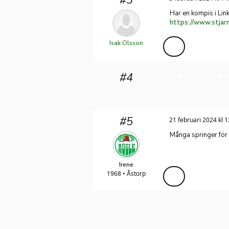
Har en kompis i Lin
Isak Olsson
#4
21 februari 2024 kl 0
#5
21 februari 2024 kl 1
Många springer för l
Irene
1968 • Åstorp