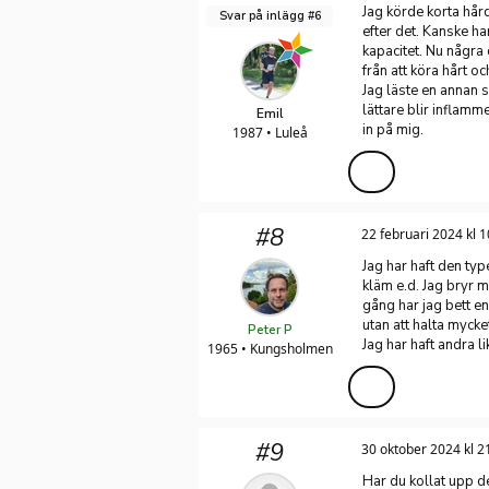
Jag körde korta hård
Svar på inlägg #6
efter det. Kanske ha
kapacitet. Nu några
från att köra hårt o
Jag läste en annan s
lättare blir inflamm
Emil
in på mig.
1987 • Luleå
#8
22 februari 2024 kl 1
Jag har haft den typ
kläm e.d. Jag bryr m
gång har jag bett en
utan att halta myck
Peter P
Jag har haft andra 
1965 • Kungsholmen
#9
30 oktober 2024 kl 2
Har du kollat upp d