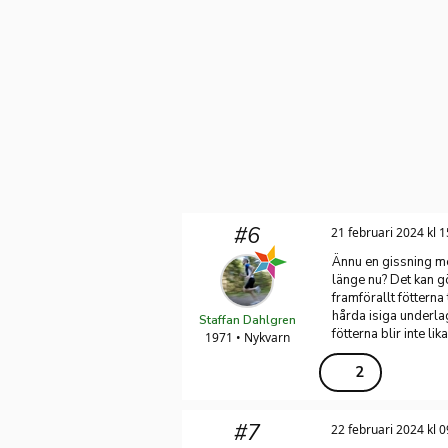
#6
21 februari 2024 kl 1
Ännu en gissning me
länge nu? Det kan g
framförallt fötterna
hårda isiga underla
Staffan Dahlgren
fötterna blir inte lika
1971 • Nykvarn
2
#7
22 februari 2024 kl 0