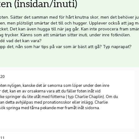
ten (insidan/inuti)
 foten. Sätter det samman med för hårt knutna skor, men det behöver ju
n, men plötsligt smärtar det till och hugger. Upplever också att jag må
cket. Det kan även hugga till när jag går. Kan inte provocera fram smär
jag trycker. Känns som att smärtan sitter inuti, under inre fotknölen.
dé vad det kan vara?
upp det, nån som har tips på var som är bäst att gå? Typ naprapat?
:20
foten nyligen, kanske det är senorna som löper under den inre
 det, kan en av orsakerna vara att du fäller foten inåt vid
ke springer du lite utåt med fötterna ( typ Charlie Chaplin). Om du
, kan detta avhjälpas med pronationsskor eller inlägg. Charlie
rsök springa med tårna pekande mer framåt inåt sidorna.
:11