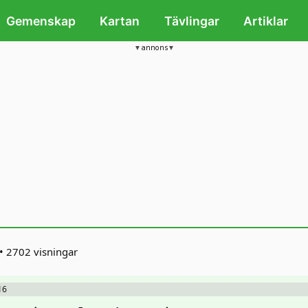
Gemenskap
Kartan
Tävlingar
Artiklar
annons
•
2702 visningar
16