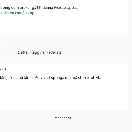
köping som brukar gå till denna fysioterapeut:
https://www.stjarnkliniken.com/linkoping/personal/franck-lafuma/
3:54
Detta inlägg har raderats
2:01
ångt fram på tårna. Prova att springa mer på större fot-yta.
annons