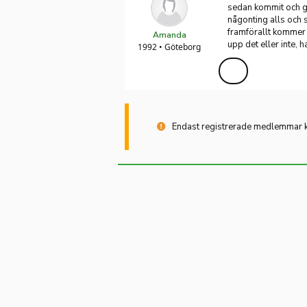
sedan kommit och gå
någonting alls och 
framförallt kommer 
Amanda
upp det eller inte, h
1992 • Göteborg
Endast registrerade medlemmar ka