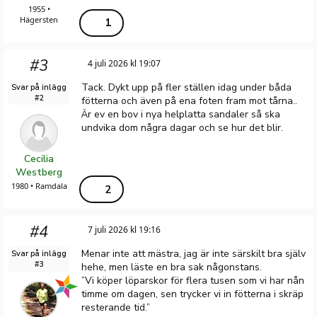
1955 •
Hägersten
1
#3
4 juli 2026 kl 19:07
Tack. Dykt upp på fler ställen idag under båda
Svar på inlägg
#2
fötterna och även på ena foten fram mot tårna..
Är ev en bov i nya helplatta sandaler så ska
undvika dom några dagar och se hur det blir.
Cecilia
Westberg
1980 • Ramdala
2
#4
7 juli 2026 kl 19:16
Menar inte att mästra, jag är inte särskilt bra själv
Svar på inlägg
#3
hehe, men läste en bra sak någonstans.
”Vi köper löparskor för flera tusen som vi har nån
timme om dagen, sen trycker vi in fötterna i skräp
resterande tid.”