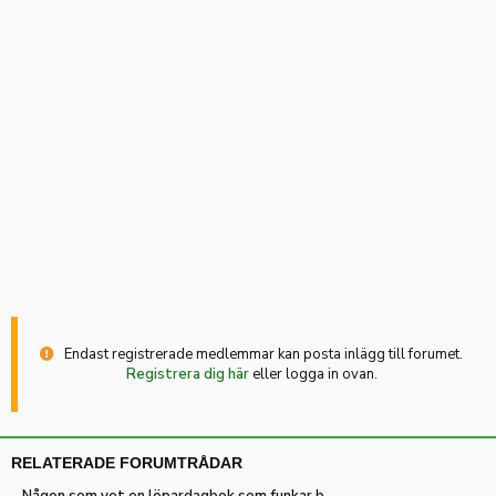
Endast registrerade medlemmar kan posta inlägg till forumet.
Registrera dig här
eller logga in ovan.
RELATERADE FORUMTRÅDAR
Någon som vet en löpardagbok som.funkar bättre än jogg.se?