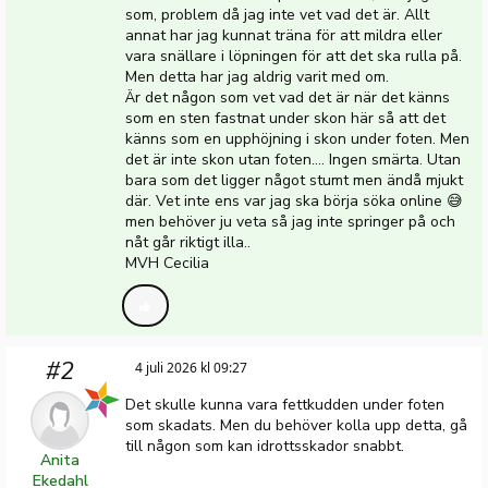
som, problem då jag inte vet vad det är. Allt
annat har jag kunnat träna för att mildra eller
vara snällare i löpningen för att det ska rulla på.
Men detta har jag aldrig varit med om.
Är det någon som vet vad det är när det känns
som en sten fastnat under skon här så att det
känns som en upphöjning i skon under foten. Men
det är inte skon utan foten.... Ingen smärta. Utan
bara som det ligger något stumt men ändå mjukt
där. Vet inte ens var jag ska börja söka online 😅
men behöver ju veta så jag inte springer på och
nåt går riktigt illa..
MVH Cecilia
#2
4 juli 2026 kl 09:27
Det skulle kunna vara fettkudden under foten
som skadats. Men du behöver kolla upp detta, gå
till någon som kan idrottsskador snabbt.
Anita
Ekedahl