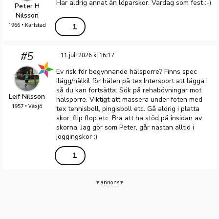
Har aldrig annat än löparskor. Vardag som fest :-)
Peter H
Nilsson
1966 • Karlstad
1
#5
11 juli 2026 kl 16:17
Ev risk för begynnande hälsporre? Finns spec
ilägg/hälkil för hälen på tex Intersport att lägga i
så du kan fortsätta. Sök på rehabövningar mot
Leif Nilsson
hälsporre. Viktigt att massera under foten med
1957 • Växjö
tex tennisboll, pingisboll etc. Gå aldrig i platta
skor, flip flop etc. Bra att ha stöd på insidan av
skorna. Jag gör som Peter, går nästan alltid i
joggingskor :)
1
annons