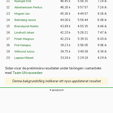
11
Nyenger Erik
48,45 k
5:58:35
7:24 /k
12
Abrahamsson Pontus
48,18 k
5:57:57
7:26 /k
13
Mogren Jan
45,18 k
4:44:57
6:18 /k
14
Rehnberg Janne
44,00 k
5:56:44
8:06 /k
15
Brandqvist Martin
43,69 k
4:55:35
6:46 /k
16
Lindhult Johan
42,20 k
5:28:21
7:47 /k
17
Frisén Magnus
42,20 k
5:39:31
8:03 /k
18
Frid Hampus
39,23 k
5:58:05
9:08 /k
19
Wiklund Julius
34,75 k
3:49:36
6:36 /k
20
Laposa Mikael
33,26 k
2:29:16
4:29 /k
Sidan visar de preliminära resultaten under tävlingen i samarbete
med
Team Ultrasweden
Denna bakgrundsfärg indikerar ett nyss uppdaterat resultat
annons