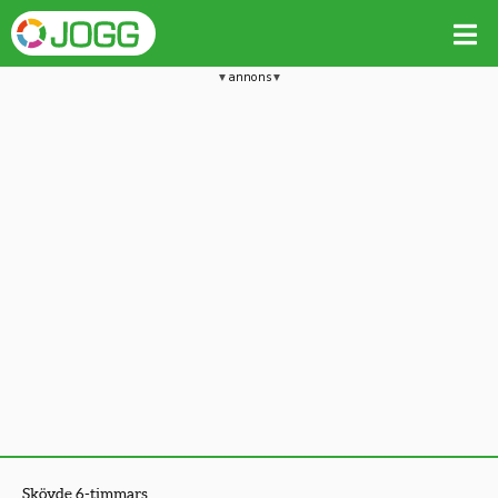
annons
Skövde 6-timmars