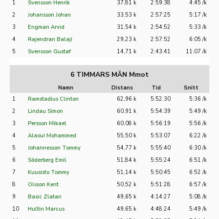
1
Svensson Henrik
37,81 k
2:59:38
4:45 /k
2
Johansson Johan
33,53 k
2:57:25
5:17 /k
3
Engman Arvid
31,54 k
2:54:52
5:33 /k
4
Rajendran Balaji
29,23 k
2:57:52
6:05 /k
5
Svensson Gustaf
14,71 k
2:43:41
11:07 /k
6 TIMMARS MÄN Mmot
Namn
Distans
Tid
Snitt
1
Ramstadius Clinton
62,96 k
5:52:30
5:36 /k
2
Lindau Simon
60,91 k
5:54:39
5:49 /k
3
Persson Mikael
60,08 k
5:56:19
5:56 /k
4
Alaoui Mohammed
55,50 k
5:53:07
6:22 /k
5
Johannesson Tommy
54,77 k
5:55:40
6:30 /k
6
Söderberg Emil
51,84 k
5:55:24
6:51 /k
7
Kuusisto Tommy
51,14 k
5:50:45
6:52 /k
8
Olsson Kent
50,52 k
5:51:28
6:57 /k
9
Basic Zlatan
49,65 k
4:14:27
5:08 /k
10
Hultin Marcus
49,65 k
4:48:24
5:49 /k