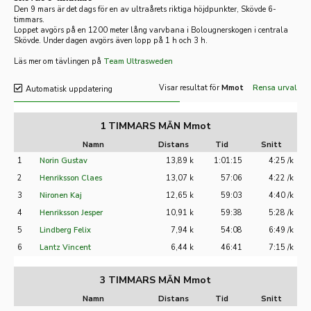
Den 9 mars är det dags för en av ultraårets riktiga höjdpunkter, Skövde 6-
timmars.
Loppet avgörs på en 1200 meter lång varvbana i Bolougnerskogen i centrala
Skövde. Under dagen avgörs även lopp på 1 h och 3 h.
Läs mer om tävlingen på
Team Ultrasweden
Visar resultat för
Mmot
Rensa urval
Automatisk uppdatering
1 TIMMARS MÄN Mmot
Namn
Distans
Tid
Snitt
1
Norin Gustav
13,89 k
1:01:15
4:25 /k
2
Henriksson Claes
13,07 k
57:06
4:22 /k
3
Nironen Kaj
12,65 k
59:03
4:40 /k
4
Henriksson Jesper
10,91 k
59:38
5:28 /k
5
Lindberg Felix
7,94 k
54:08
6:49 /k
6
Lantz Vincent
6,44 k
46:41
7:15 /k
3 TIMMARS MÄN Mmot
Namn
Distans
Tid
Snitt