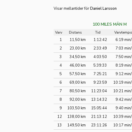
Visar mellantider för
Daniel Larsson
100 MILES MÄN M
Varv
Distans
Tid
Varvtemp
1
11,50 km
1:12:42
6:19 min
2
23,00 km
2:33:49
7:03 min
3
34,50 km
4:03:50
7:50 min
4
46,00 km
5:39:33
8:19 min
5
57,50 km
7:25:21
9:12 min
6
69,00 km
9:23:59
10:19 min
7
80,50 km
11:23:04
10:21 min
8
92,00 km
13:14:32
9:42 min
9
103,50 km
15:05:44
9:40 min
12
138,00 km
21:13:12
10:39 min
13
149,50 km
23:11:26
10:17 min