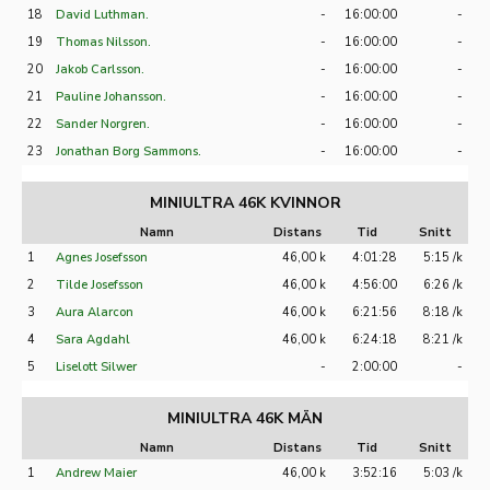
18
David Luthman.
-
16:00:00
-
19
Thomas Nilsson.
-
16:00:00
-
20
Jakob Carlsson.
-
16:00:00
-
21
Pauline Johansson.
-
16:00:00
-
22
Sander Norgren.
-
16:00:00
-
23
Jonathan Borg Sammons.
-
16:00:00
-
MINIULTRA 46K KVINNOR
Namn
Distans
Tid
Snitt
1
Agnes Josefsson
46,00 k
4:01:28
5:15 /k
2
Tilde Josefsson
46,00 k
4:56:00
6:26 /k
3
Aura Alarcon
46,00 k
6:21:56
8:18 /k
4
Sara Agdahl
46,00 k
6:24:18
8:21 /k
5
Liselott Silwer
-
2:00:00
-
MINIULTRA 46K MÄN
Namn
Distans
Tid
Snitt
1
Andrew Maier
46,00 k
3:52:16
5:03 /k