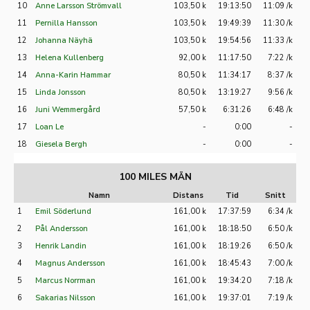
10
Anne Larsson Strömvall
103,50 k
19:13:50
11:09 /k
11
Pernilla Hansson
103,50 k
19:49:39
11:30 /k
12
Johanna Näyhä
103,50 k
19:54:56
11:33 /k
13
Helena Kullenberg
92,00 k
11:17:50
7:22 /k
14
Anna-Karin Hammar
80,50 k
11:34:17
8:37 /k
15
Linda Jonsson
80,50 k
13:19:27
9:56 /k
16
Juni Wemmergård
57,50 k
6:31:26
6:48 /k
17
Loan Le
-
0:00
-
18
Giesela Bergh
-
0:00
-
100 MILES MÄN
Namn
Distans
Tid
Snitt
1
Emil Söderlund
161,00 k
17:37:59
6:34 /k
2
Pål Andersson
161,00 k
18:18:50
6:50 /k
3
Henrik Landin
161,00 k
18:19:26
6:50 /k
4
Magnus Andersson
161,00 k
18:45:43
7:00 /k
5
Marcus Norrman
161,00 k
19:34:20
7:18 /k
6
Sakarias Nilsson
161,00 k
19:37:01
7:19 /k