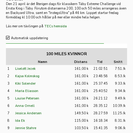
Den 21 april är det återigen dags för klassikern Täby Extreme Challenge vid
Ensta Krog i Täby. Förutom distanserna 200, 100 och 50 miles arrangeras även
en Backyard Ultra, samt en "InstegsUltra" på 46 km. Loppet startar fredag
förmiddag kl 10:00 och håller på mer eller mindre hela helgen.
Läs mer om tävlingen på
TECs hemsida
Automatisk uppdatering
100 MILES KVINNOR
Namn
Distans
Tid
Snitt
1
Liselott Jezek
161,00 k
21:02:51
7:51 /k
2
Kajsa Kolmskog
161,00 k
23:48:58
8:53 /k
3
Kiki Solender
161,00 k
25:37:45
9:33 /k
4
Maria Eliasson
161,00 k
25:40:52
9:34 /k
5
Louise Petersen
161,00 k
26:21:12
9:49 /k
6
Anna Ornell
161,00 k
28:35:12
10:39 /k
7
Jessica Andersen
149,50 k
28:27:59
11:25 /k
8
Ida Ek
115,00 k
16:18:34
8:31 /k
9
Jennie Stahre
103,50 k
15:41:35
9:06 /k