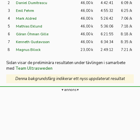
2
Daniel Dumitrascu
46,00 k
4:42:41
6:09 /k
3
Emil Fehrm
46,00 k
4:55:32
6:25 /k
4
Mark Aldred
46,00 k
5:26:42
7:06 /k
5
Mathias Eklund
46,00 k
5:36:06
7:18 /k
6
Göran Öhman Gille
46,00 k
6:21:55
8:18 /k
7
Kenneth Gustavsson
46,00 k
6:34:34
8:35 /k
8
Magnus Bilock
23,00 k
2:49:12
7:21 /k
Sidan visar de preliminära resultaten under tävlingen i samarbete
med
Team Ultrasweden
Denna bakgrundsfärg indikerar ett nyss uppdaterat resultat
annons