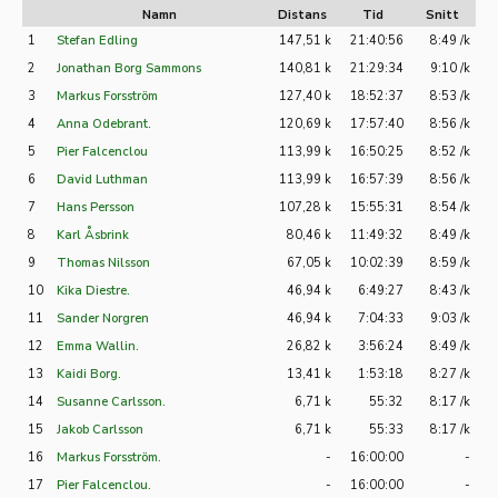
Namn
Distans
Tid
Snitt
1
Stefan Edling
147,51 k
21:40:56
8:49 /k
2
Jonathan Borg Sammons
140,81 k
21:29:34
9:10 /k
3
Markus Forsström
127,40 k
18:52:37
8:53 /k
4
Anna Odebrant.
120,69 k
17:57:40
8:56 /k
5
Pier Falcenclou
113,99 k
16:50:25
8:52 /k
6
David Luthman
113,99 k
16:57:39
8:56 /k
7
Hans Persson
107,28 k
15:55:31
8:54 /k
8
Karl Åsbrink
80,46 k
11:49:32
8:49 /k
9
Thomas Nilsson
67,05 k
10:02:39
8:59 /k
10
Kika Diestre.
46,94 k
6:49:27
8:43 /k
11
Sander Norgren
46,94 k
7:04:33
9:03 /k
12
Emma Wallin.
26,82 k
3:56:24
8:49 /k
13
Kaidi Borg.
13,41 k
1:53:18
8:27 /k
14
Susanne Carlsson.
6,71 k
55:32
8:17 /k
15
Jakob Carlsson
6,71 k
55:33
8:17 /k
16
Markus Forsström.
-
16:00:00
-
17
Pier Falcenclou.
-
16:00:00
-