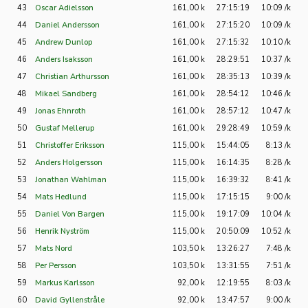
43
Oscar Adielsson
161,00 k
27:15:19
10:09 /k
44
Daniel Andersson
161,00 k
27:15:20
10:09 /k
45
Andrew Dunlop
161,00 k
27:15:32
10:10 /k
46
Anders Isaksson
161,00 k
28:29:51
10:37 /k
47
Christian Arthursson
161,00 k
28:35:13
10:39 /k
48
Mikael Sandberg
161,00 k
28:54:12
10:46 /k
49
Jonas Ehnroth
161,00 k
28:57:12
10:47 /k
50
Gustaf Mellerup
161,00 k
29:28:49
10:59 /k
51
Christoffer Eriksson
115,00 k
15:44:05
8:13 /k
52
Anders Holgersson
115,00 k
16:14:35
8:28 /k
53
Jonathan Wahlman
115,00 k
16:39:32
8:41 /k
54
Mats Hedlund
115,00 k
17:15:15
9:00 /k
55
Daniel Von Bargen
115,00 k
19:17:09
10:04 /k
56
Henrik Nyström
115,00 k
20:50:09
10:52 /k
57
Mats Nord
103,50 k
13:26:27
7:48 /k
58
Per Persson
103,50 k
13:31:55
7:51 /k
59
Markus Karlsson
92,00 k
12:19:55
8:03 /k
60
David Gyllenstråle
92,00 k
13:47:57
9:00 /k