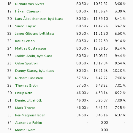
18
Rickard von Sivers
80,50 k
10:52:32
8:06 /k
19
Håkan Claesson
80,50 k
11:36:24
8:39 /k
20
Lars-Åke Johansson, bytt klass
80,50 k
11:39:10
8:41 /k
21
Simon Taylor
80,50 k
11:47:26
8:47 /k
22
James Gibbons, bytt klass
80,50 k
11:51:20
8:50 /k
23
Kalle Leman
80,50 k
12:22:59
9:14 /k
24
Mattias Gustavsson
80,50 k
12:36:15
9:24 /k
25
Joakim Ahlin, bytt Klass
80,50 k
13:03:21
9:44 /k
26
Oskar Sjöström
80,50 k
13:17:34
9:54 /k
27
Danny Stacey, bytt klass
80,50 k
13:51:58
10:20 /k
28
Richard Lindström
57,50 k
6:42:22
7:00 /k
29
Thomas Groth
57,50 k
6:43:22
7:01 /k
30
Philip Roth
46,00 k
4:53:14
6:22 /k
31
Daniel Lilliehöök
46,00 k
5:28:37
7:09 /k
32
Mark Thorpe
46,00 k
5:41:21
7:25 /k
33
Per-Magnus Hedén
34,50 k
3:48:16
6:37 /k
34
Alexander Fahim
-
0:00
-
35
Martin Svärd
-
0:00
-