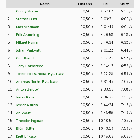
Namn
Distans
Tid
Snitt
1
Conny Svahn
80,50 k
6:57:07
5:11 /k
2
Staffan Blixt
80,50 k
8:03:31
6:00 /k
3
Max Westman
80,50 k
8:04:49
6:01 /k
4
Erik Arumskog
80,50 k
8:26:58
6:18 /k
5
Mikael Nyman
80,50 k
8:46:34
6:32 /k
6
Johan Parkvall
80,50 k
9:01:22
6:44 /k
7
Carl Kördel
80,50 k
9:12:26
6:52 /k
8
Tony Halvarsson.
80,50 k
9:14:17
6:53 /k
9
Yoshihiro Tsunoda, Bytt klass
80,50 k
9:22:28
6:59 /k
10
Andreas Norén, Bytt klass
80,50 k
9:31:45
7:06 /k
11
Anton Berglöf
80,50 k
9:33:56
7:08 /k
12
Jonas Rabe
80,50 k
9:36:35
7:10 /k
13
Jesper Åström
80,50 k
9:44:34
7:16 /k
14
Ari Wolff
80,50 k
9:48:58
7:19 /k
15
Theodor Ingman
80,50 k
10:10:50
7:35 /k
16
Björn Stille
80,50 k
10:43:19
7:59 /k
17
Kjell Eriksson
80,50 k
10:48:03
8:03 /k