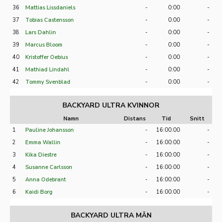
36
Mattias Lissdaniels
-
0:00
-
37
Tobias Castensson
-
0:00
-
38
Lars Dahlin
-
0:00
-
39
Marcus Bloom
-
0:00
-
40
Kristoffer Oebius
-
0:00
-
41
Mathiad Lindahl
-
0:00
-
42
Tommy Svenblad
-
0:00
-
BACKYARD ULTRA KVINNOR
Namn
Distans
Tid
Snitt
1
Pauline Johansson
-
16:00:00
-
2
Emma Wallin
-
16:00:00
-
3
Kika Diestre
-
16:00:00
-
4
Susanne Carlsson
-
16:00:00
-
5
Anna Odebrant
-
16:00:00
-
6
Kaidi Borg
-
16:00:00
-
BACKYARD ULTRA MÄN