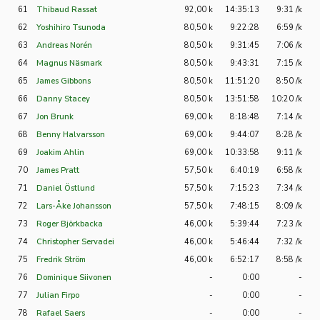
61
Thibaud Rassat
92,00 k
14:35:13
9:31 /k
62
Yoshihiro Tsunoda
80,50 k
9:22:28
6:59 /k
63
Andreas Norén
80,50 k
9:31:45
7:06 /k
64
Magnus Näsmark
80,50 k
9:43:31
7:15 /k
65
James Gibbons
80,50 k
11:51:20
8:50 /k
66
Danny Stacey
80,50 k
13:51:58
10:20 /k
67
Jon Brunk
69,00 k
8:18:48
7:14 /k
68
Benny Halvarsson
69,00 k
9:44:07
8:28 /k
69
Joakim Ahlin
69,00 k
10:33:58
9:11 /k
70
James Pratt
57,50 k
6:40:19
6:58 /k
71
Daniel Östlund
57,50 k
7:15:23
7:34 /k
72
Lars-Åke Johansson
57,50 k
7:48:15
8:09 /k
73
Roger Björkbacka
46,00 k
5:39:44
7:23 /k
74
Christopher Servadei
46,00 k
5:46:44
7:32 /k
75
Fredrik Ström
46,00 k
6:52:17
8:58 /k
76
Dominique Siivonen
-
0:00
-
77
Julian Firpo
-
0:00
-
78
Rafael Saers
-
0:00
-