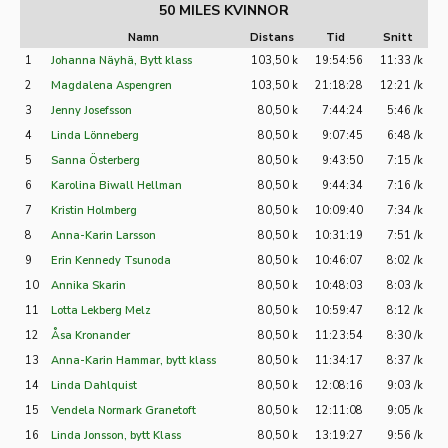
50 MILES KVINNOR
Namn
Distans
Tid
Snitt
1
Johanna Näyhä, Bytt klass
103,50 k
19:54:56
11:33 /k
2
Magdalena Aspengren
103,50 k
21:18:28
12:21 /k
3
Jenny Josefsson
80,50 k
7:44:24
5:46 /k
4
Linda Lönneberg
80,50 k
9:07:45
6:48 /k
5
Sanna Österberg
80,50 k
9:43:50
7:15 /k
6
Karolina Biwall Hellman
80,50 k
9:44:34
7:16 /k
7
Kristin Holmberg
80,50 k
10:09:40
7:34 /k
8
Anna-Karin Larsson
80,50 k
10:31:19
7:51 /k
9
Erin Kennedy Tsunoda
80,50 k
10:46:07
8:02 /k
10
Annika Skarin
80,50 k
10:48:03
8:03 /k
11
Lotta Lekberg Melz
80,50 k
10:59:47
8:12 /k
12
Åsa Kronander
80,50 k
11:23:54
8:30 /k
13
Anna-Karin Hammar, bytt klass
80,50 k
11:34:17
8:37 /k
14
Linda Dahlquist
80,50 k
12:08:16
9:03 /k
15
Vendela Normark Granetoft
80,50 k
12:11:08
9:05 /k
16
Linda Jonsson, bytt Klass
80,50 k
13:19:27
9:56 /k