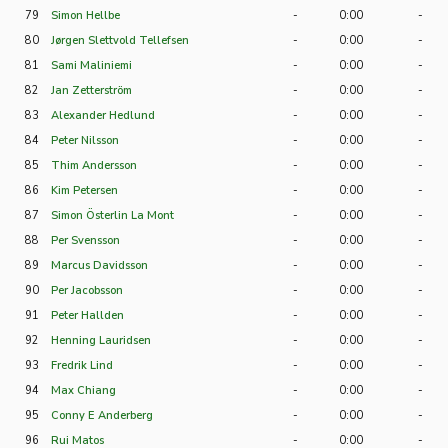
79
Simon Hellbe
-
0:00
-
80
Jørgen Slettvold Tellefsen
-
0:00
-
81
Sami Maliniemi
-
0:00
-
82
Jan Zetterström
-
0:00
-
83
Alexander Hedlund
-
0:00
-
84
Peter Nilsson
-
0:00
-
85
Thim Andersson
-
0:00
-
86
Kim Petersen
-
0:00
-
87
Simon Österlin La Mont
-
0:00
-
88
Per Svensson
-
0:00
-
89
Marcus Davidsson
-
0:00
-
90
Per Jacobsson
-
0:00
-
91
Peter Hallden
-
0:00
-
92
Henning Lauridsen
-
0:00
-
93
Fredrik Lind
-
0:00
-
94
Max Chiang
-
0:00
-
95
Conny E Anderberg
-
0:00
-
96
Rui Matos
-
0:00
-