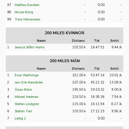
97
Mattias Dovsten
-
0:00
-
98
Niclas Kling
-
0:00
-
99
Tony Halvarsson
-
0:00
-
200 MILES KVINNOR
Namn
Distans
Tid
Snitt
1
Jessica Ståhl-Norris
103,50 k
16:47:51
9:44 /k
200 MILES MÄN
Namn
Distans
Tid
Snitt
1
Enar Warfvinge
322,00 k
53:47:16
10:01 /k
2
Jan-Erik Ramström
207,00 k
45:22:32
13:09 /k
3
Örjan Bolin
195,50 k
29:20:32
9:00 /k
4
Mikael Hedman
126,50 k
16:38:36
7:54 /k
5
Stefan Lindgren
115,00 k
16:11:54
8:27 /k
6
Stefan Tall
103,50 k
17:12:15
9:58 /k
7
Ledig 2
-
0:00
-