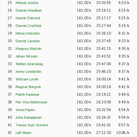
25
Mikael Jussila
161,00 k
25:03:55
9:20 /k
26
Damon Madbom
161,00 k
25:16:11
9:25 /k
27
Henrik Östlund
161,00 k
25:17:17
9:25 /k
28
Daniel Cronfalk
161,00 k
25:27:44
9:29 /k
29
Niklas Hallden
161,00 k
25:36:10
9:32 /k
30
Daniel Larsson
161,00 k
25:37:45
9:33 /k
31
Magnus Wallén
161,00 k
25:42:15
9:35 /k
32
Johan Nilsson
161,00 k
25:43:52
9:35 /k
33
Stefan Granskog
161,00 k
25:47:04
9:37 /k
34
Jonny Lindström
161,00 k
25:48:10
9:37 /k
35
William Lindh
161,00 k
26:00:14
9:41 /k
36
Ragnar Bergvik
161,00 k
26:00:14
9:41 /k
37
Patrik Hammar
161,00 k
26:19:22
9:49 /k
38
Pär-Ola Martinsson
161,00 k
26:20:09
9:49 /k
39
Jonas Fajers
161,00 k
26:32:56
9:54 /k
40
Juha Kamppinen
161,00 k
26:34:32
9:54 /k
41
Tomas Vujic Schelin
161,00 k
26:41:01
9:57 /k
42
Leif Steen
161,00 k
27:12:30
10:08 /k