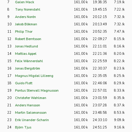
7
Galen Mack
161,00 k
19:38:35
7:19 /k
8
Tony Norendahl
161,00 k
19:45:15
7:22 /k
9
Anders Norén
161,00 k
20:12:15
7:32 /k
10
Jakob Bökman
161,00 k
20:13:49
7:32 /k
11
Philip Thor
161,00 k
20:52:35
7:47 /k
12
Robert Berntsson
161,00 k
22:09:27
8:15 /k
13
Jonas Hedlund
161,00 k
22:11:01
8:16 /k
14
Mattias Appel
161,00 k
22:21:36
8:20 /k
15
Felix Wännerdahl
161,00 k
22:25:59
8:22 /k
16
Jonas Bergström
161,00 k
22:30:37
8:23 /k
17
Magnus Migdal Lilleeng
161,00 k
22:35:05
8:25 /k
18
Guido Flott
161,00 k
22:46:06
8:29 /k
19
Pontus Stenvall Magnusson
161,00 k
22:57:01
8:33 /k
20
Christofer Wahlman
161,00 k
23:01:59
8:35 /k
21
Anders Hansson
161,00 k
23:07:28
8:37 /k
22
Martin Salomonsson
161,00 k
23:48:58
8:53 /k
23
Erik Unander-Scharin
161,00 k
24:33:10
9:09 /k
24
Björn Tjus
161,00 k
24:51:25
9:16 /k