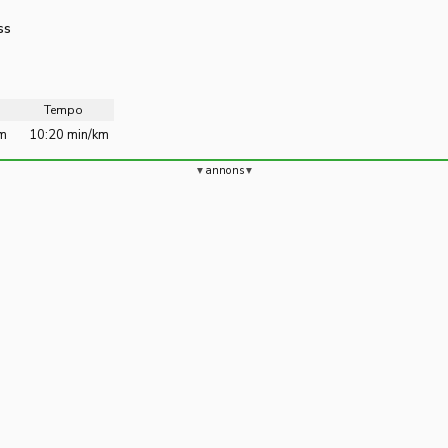
ss
Tempo
km
10:20 min/km
annons