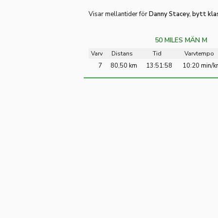
Visar mellantider för
Danny Stacey, bytt kla
50 MILES MÄN M
Varv
Distans
Tid
Varvtempo
7
80,50 km
13:51:58
10:20 min/