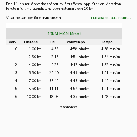
Den 11 januari är det dags för ett av årets första lopp: Stadion Marathon.
Förutom full maratondistans även halvmara och 10 km.
Visar mellantider för
Solvik Melvin
Tillbaka till alla resultat
10KM MÄN Mmot
Varv
Distans
Tid
Varvtempo
Tempo
0
1,00 km
4:58
4:58 min/km
4:58 min/km
1
2,50 km
12:15
4:51 min/km
4:54 min/km
2
4,00 km
19:26
4:47 min/km
4:52 min/km
3
5,50 km
26:40
4:49 min/km
4:51 min/km
4
7,00 km
33:45
4:43 min/km
4:49 min/km
5
8,50 km
41:11
4:57 min/km
4:51 min/km
6
10,00 km
48:03
4:35 min/km
4:48 min/km
annons