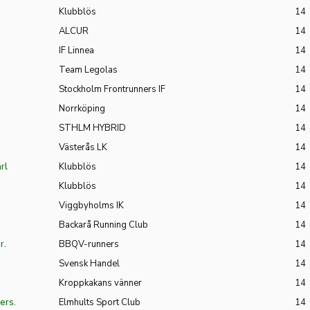
Klubblös
14
ALCUR
14
IF Linnea
14
Team Legolas
14
Stockholm Frontrunners IF
14
Norrköping
14
STHLM HYBRID
14
Västerås LK
14
rl
Klubblös
14
Klubblös
14
Viggbyholms IK
14
Backarå Running Club
14
r.
BBQV-runners
14
Svensk Handel
14
Kroppkakans vänner
14
ers.
Elmhults Sport Club
14