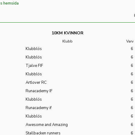
s hemsida
10KM KVINNOR
Klubb
Varv
Klubblös
6
Klubblös
6
Tjalve FIF
6
Klubblös
6
Artlover RC
6
Runacademy IF
6
Klubblös
6
Runacademy if
6
Klubblös
6
Awesome and Amazing
6
Stallbacken runners
6