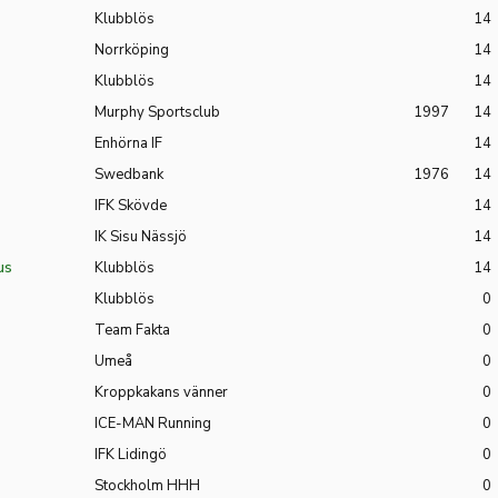
Klubblös
14
Norrköping
14
Klubblös
14
Murphy Sportsclub
1997
14
Enhörna IF
14
Swedbank
1976
14
IFK Skövde
14
IK Sisu Nässjö
14
us
Klubblös
14
Klubblös
0
Team Fakta
0
Umeå
0
Kroppkakans vänner
0
ICE-MAN Running
0
IFK Lidingö
0
Stockholm HHH
0