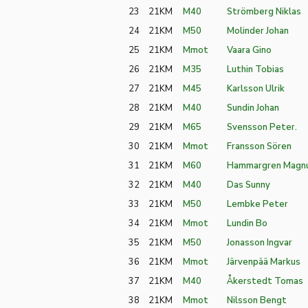
23
21KM
M40
Strömberg Niklas
24
21KM
M50
Molinder Johan
25
21KM
Mmot
Vaara Gino
26
21KM
M35
Luthin Tobias
27
21KM
M45
Karlsson Ulrik
28
21KM
M40
Sundin Johan
29
21KM
M65
Svensson Peter.
30
21KM
Mmot
Fransson Sören
31
21KM
M60
Hammargren Magn
32
21KM
M40
Das Sunny
33
21KM
M50
Lembke Peter
34
21KM
Mmot
Lundin Bo
35
21KM
M50
Jonasson Ingvar
36
21KM
Mmot
Järvenpää Markus
37
21KM
M40
Åkerstedt Tomas
38
21KM
Mmot
Nilsson Bengt