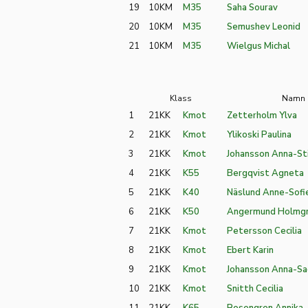
19
10KM
M35
Saha Sourav
20
10KM
M35
Semushev Leonid
21
10KM
M35
Wielgus Michal
Klass
Namn
1
21KK
Kmot
Zetterholm Ylva
2
21KK
Kmot
Ylikoski Paulina
3
21KK
Kmot
Johansson Anna-St
4
21KK
K55
Bergqvist Agneta
5
21KK
K40
Näslund Anne-Sofi
6
21KK
K50
Angermund Holmgr
7
21KK
Kmot
Petersson Cecilia
8
21KK
Kmot
Ebert Karin
9
21KK
Kmot
Johansson Anna-S
10
21KK
Kmot
Snitth Cecilia