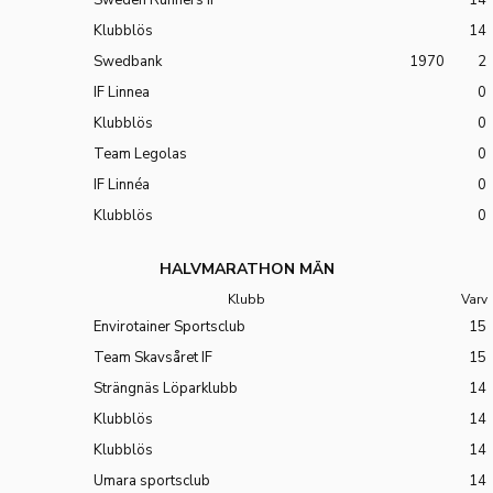
Sweden Runners IF
14
Klubblös
14
Swedbank
1970
2
IF Linnea
0
Klubblös
0
Team Legolas
0
IF Linnéa
0
Klubblös
0
HALVMARATHON MÄN
Klubb
Varv
Envirotainer Sportsclub
15
Team Skavsåret IF
15
Strängnäs Löparklubb
14
Klubblös
14
Klubblös
14
Umara sportsclub
14