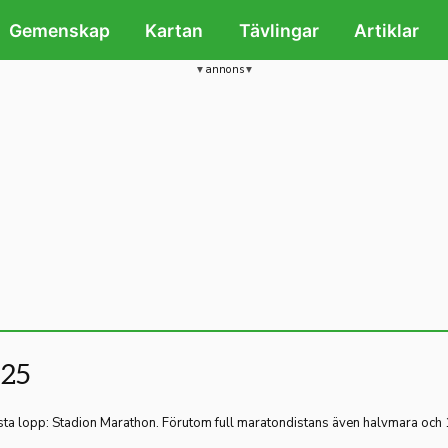
Gemenskap
Kartan
Tävlingar
Artiklar
annons
025
örsta lopp: Stadion Marathon. Förutom full maratondistans även halvmara och