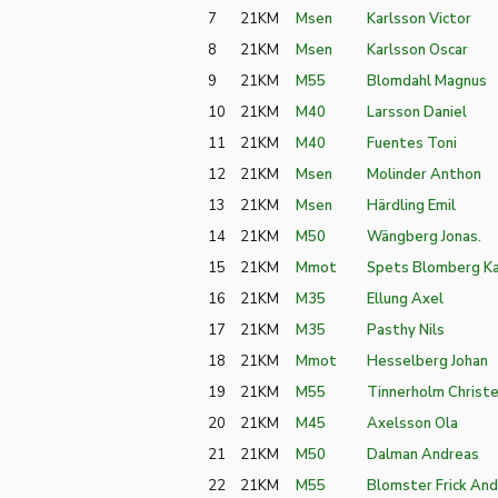
7
21KM
Msen
Karlsson Victor
8
21KM
Msen
Karlsson Oscar
9
21KM
M55
Blomdahl Magnus
10
21KM
M40
Larsson Daniel
11
21KM
M40
Fuentes Toni
12
21KM
Msen
Molinder Anthon
13
21KM
Msen
Härdling Emil
14
21KM
M50
Wängberg Jonas.
15
21KM
Mmot
Spets Blomberg Ka
16
21KM
M35
Ellung Axel
17
21KM
M35
Pasthy Nils
18
21KM
Mmot
Hesselberg Johan
19
21KM
M55
Tinnerholm Christe
20
21KM
M45
Axelsson Ola
21
21KM
M50
Dalman Andreas
22
21KM
M55
Blomster Frick And