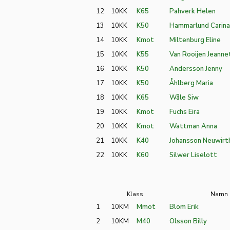
12
10KK
K65
Pahverk Helen
13
10KK
K50
Hammarlund Carina
14
10KK
Kmot
Miltenburg Eline
15
10KK
K55
Van Rooijen Jeanne
16
10KK
K50
Andersson Jenny
17
10KK
K50
Åhlberg Maria
18
10KK
K65
Wåle Siw
19
10KK
Kmot
Fuchs Eira
20
10KK
Kmot
Wattman Anna
21
10KK
K40
Johansson Neuwirth
22
10KK
K60
Silwer Liselott
Klass
Namn
1
10KM
Mmot
Blom Erik
2
10KM
M40
Olsson Billy