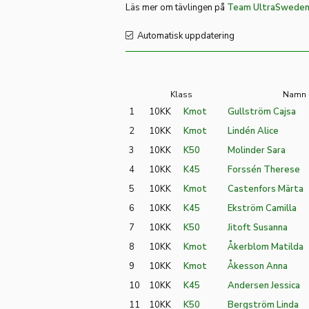
Läs mer om tävlingen på
Team UltraSweden
Automatisk uppdatering
Klass
Namn
1
10KK
Kmot
Gullström Cajsa
2
10KK
Kmot
Lindén Alice
3
10KK
K50
Molinder Sara
4
10KK
K45
Forssén Therese
5
10KK
Kmot
Castenfors Märta
6
10KK
K45
Ekström Camilla
7
10KK
K50
Jitoft Susanna
8
10KK
Kmot
Åkerblom Matilda
9
10KK
Kmot
Åkesson Anna
10
10KK
K45
Andersen Jessica
11
10KK
K50
Bergström Linda