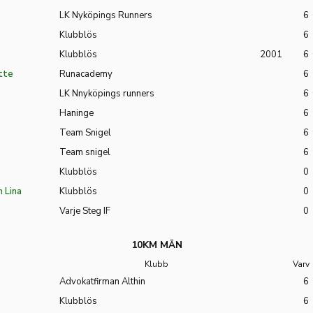
LK Nyköpings Runners
6
Klubblös
6
Klubblös
2001
6
tte
Runacademy
6
LK Nnyköpings runners
6
Haninge
6
Team Snigel
6
Team snigel
6
Klubblös
0
 Lina
Klubblös
0
Varje Steg IF
0
10KM MÄN
Klubb
Varv
Advokatfirman Althin
6
Klubblös
6