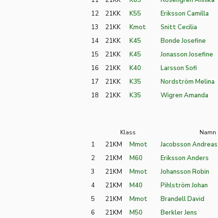
11
21KK
K65
Rosengren Annika
12
21KK
K55
Eriksson Camilla
13
21KK
Kmot
Snitt Cecilia
14
21KK
K45
Bonde Josefine
15
21KK
K45
Jonasson Josefine
16
21KK
K40
Larsson Sofi
17
21KK
K35
Nordström Melina
18
21KK
K35
Wigren Amanda
Klass
Namn
1
21KM
Mmot
Jacobsson Andreas
2
21KM
M60
Eriksson Anders
3
21KM
Mmot
Johansson Robin
4
21KM
M40
Pihlström Johan
5
21KM
Mmot
Brandell David
6
21KM
M50
Berkler Jens