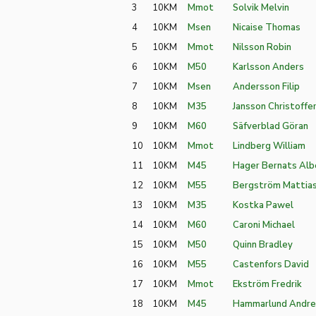
3
10KM
Mmot
Solvik Melvin
4
10KM
Msen
Nicaise Thomas
5
10KM
Mmot
Nilsson Robin
6
10KM
M50
Karlsson Anders
7
10KM
Msen
Andersson Filip
8
10KM
M35
Jansson Christoffe
9
10KM
M60
Säfverblad Göran
10
10KM
Mmot
Lindberg William
11
10KM
M45
Hager Bernats Alb
12
10KM
M55
Bergström Mattia
13
10KM
M35
Kostka Pawel
14
10KM
M60
Caroni Michael
15
10KM
M50
Quinn Bradley
16
10KM
M55
Castenfors David
17
10KM
Mmot
Ekström Fredrik
18
10KM
M45
Hammarlund Andre