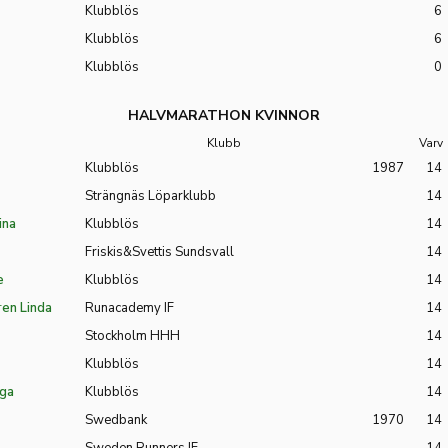
Klubblös
6
Klubblös
6
Klubblös
0
HALVMARATHON KVINNOR
Klubb
Varv
Klubblös
1987
14
Strängnäs Löparklubb
14
ina
Klubblös
14
Friskis&Svettis Sundsvall
14
e
Klubblös
14
en Linda
Runacademy IF
14
Stockholm HHH
14
Klubblös
14
aga
Klubblös
14
Swedbank
1970
14