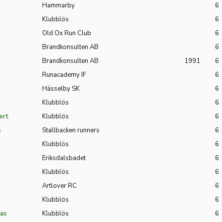
Hammarby
6
Klubblös
6
Old Ox Run Club
6
Brandkonsulten AB
6
Brandkonsulten AB
1991
6
r
Runacademy IF
6
Hässelby SK
6
Klubblös
6
ert
Klubblös
6
s
Stallbacken runners
6
Klubblös
6
Eriksdalsbadet
6
Klubblös
6
Artlover RC
6
Klubblös
6
as
Klubblös
6