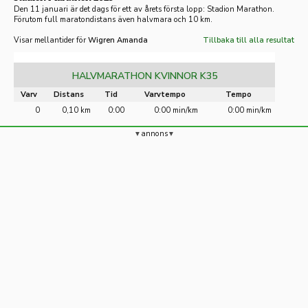
Den 11 januari är det dags för ett av årets första lopp: Stadion Marathon.
Förutom full maratondistans även halvmara och 10 km.
Visar mellantider för
Wigren Amanda
Tillbaka till alla resultat
HALVMARATHON KVINNOR K35
Varv
Distans
Tid
Varvtempo
Tempo
0
0,10 km
0:00
0:00 min/km
0:00 min/km
annons