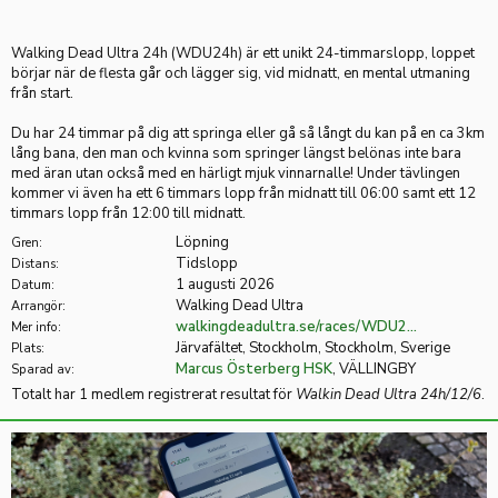
Walking Dead Ultra 24h (WDU24h) är ett unikt 24-timmarslopp, loppet
börjar när de flesta går och lägger sig, vid midnatt, en mental utmaning
från start.
Du har 24 timmar på dig att springa eller gå så långt du kan på en ca 3km
lång bana, den man och kvinna som springer längst belönas inte bara
med äran utan också med en härligt mjuk vinnarnalle! Under tävlingen
kommer vi även ha ett 6 timmars lopp från midnatt till 06:00 samt ett 12
timmars lopp från 12:00 till midnatt.
Löpning
Gren:
Tidslopp
Distans:
1 augusti 2026
Datum:
Walking Dead Ultra
Arrangör:
walkingdeadultra.se/races/WDU2...
Mer info:
Järvafältet, Stockholm, Stockholm, Sverige
Plats:
Marcus Österberg HSK
, VÄLLINGBY
Sparad av:
Totalt har 1 medlem registrerat resultat för
Walkin Dead Ultra 24h/12/6
.