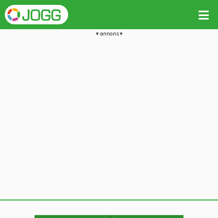
annons
Jämför passet med liknande
Kopiera till
Beräkna tider i Löparkalkylatorn
Vill du radera detta träningspass?
Kopiera extra data
Ja, radera passet
Nej, avbryt
Kopiera
Avbryt