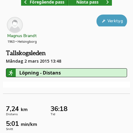
Föregående pass
Nästa pass
Verktyg
Magnus Brandt
1963 • Helsingborg
Tallskogsleden
Måndag 2 mars 2015 13:48
Löpning - Distans
7,24
36:18
km
Distans
Tid
5:01
min/km
Snitt