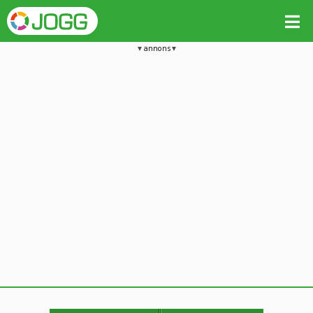
annons
Jämför passet med liknande
Kopiera till
Beräkna tider i Löparkalkylatorn
Vill du radera detta träningspass?
Kopiera extra data
Ja, radera passet
Nej, avbryt
Kopiera
Avbryt