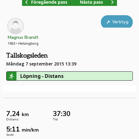
Föregående pass
Nästa pass
Verktyg
Magnus Brandt
1963 • Helsingborg
Tallskogsleden
Måndag 7 september 2015 13:39
Löpning - Distans
7,24
37:30
km
Distans
Tid
5:11
min/km
Snitt