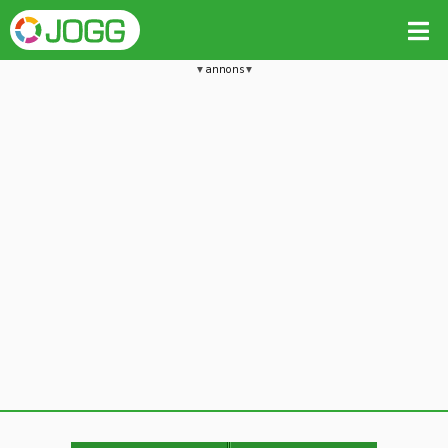
annons
Jämför passet med liknande
Kopiera till
Beräkna tider i Löparkalkylatorn
Vill du radera detta träningspass?
Kopiera extra data
Ja, radera passet
Nej, avbryt
Kopiera
Avbryt