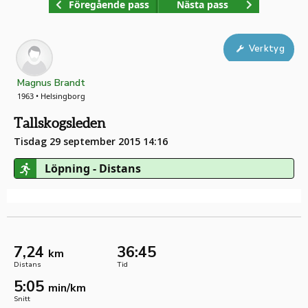
Föregående pass
Nästa pass
Verktyg
Magnus Brandt
1963 • Helsingborg
Tallskogsleden
Tisdag 29 september 2015 14:16
Löpning - Distans
7,24
36:45
km
Distans
Tid
5:05
min/km
Snitt