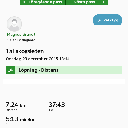
Föregående pass
Nästa pass
Verktyg
Magnus Brandt
1963 • Helsingborg
Tallskogsleden
Onsdag 23 december 2015 13:14
Löpning - Distans
7,24
37:43
km
Distans
Tid
5:13
min/km
Snitt