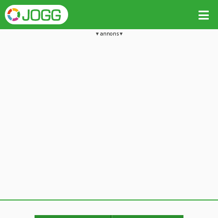
annons
Jämför passet med liknande
Kopiera till
Beräkna tider i Löparkalkylatorn
Vill du radera detta träningspass?
Kopiera extra data
Ja, radera passet
Nej, avbryt
Kopiera
Avbryt