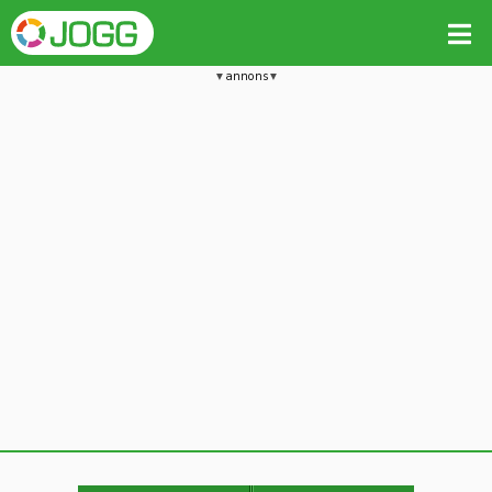
annons
Jämför passet med liknande
Kopiera till
Beräkna tider i Löparkalkylatorn
Vill du radera detta träningspass?
Kopiera extra data
Ja, radera passet
Nej, avbryt
Kopiera
Avbryt