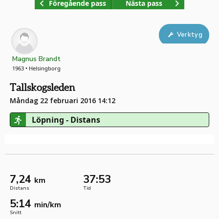
Föregående pass
Nästa pass
Verktyg
Magnus Brandt
1963 • Helsingborg
Tallskogsleden
Måndag 22 februari 2016 14:12
Löpning - Distans
7,24
37:53
km
Distans
Tid
5:14
min/km
Snitt