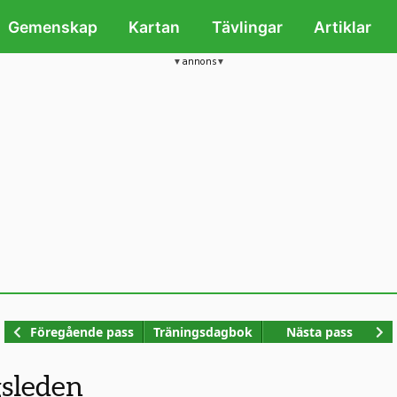
Gemenskap
Kartan
Tävlingar
Artiklar
annons
Kop
Föregående pass
Träningsdagbok
Nästa pass
gsleden