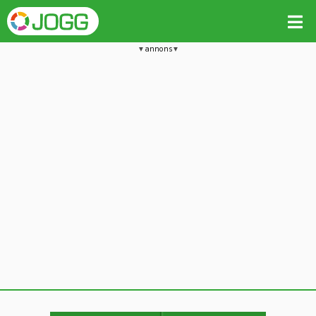
annons
Jämför passet med liknande
Kopiera till
Beräkna tider i Löparkalkylatorn
Vill du radera detta träningspass?
Kopiera extra data
Ja, radera passet
Nej, avbryt
Kopiera
Avbryt