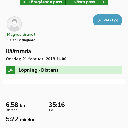
Föregående pass
Nästa pass
Verktyg
Magnus Brandt
1963 • Helsingborg
Råårunda
Onsdag 21 februari 2018 14:00
Löpning - Distans
6,58
35:16
km
Distans
Tid
5:22
min/km
Snitt