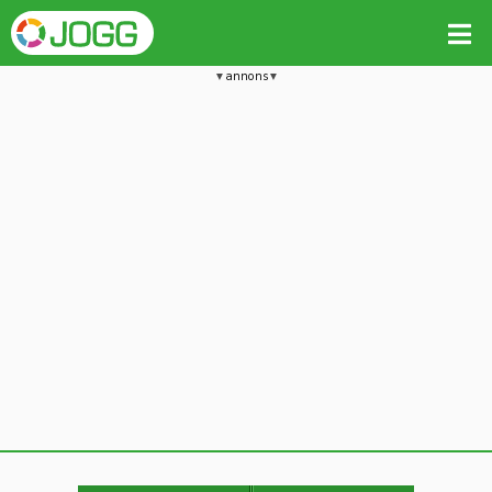
annons
Jämför passet med liknande
Kopiera till
Beräkna tider i Löparkalkylatorn
Vill du radera detta träningspass?
Kopiera extra data
Ja, radera passet
Nej, avbryt
Kopiera
Avbryt