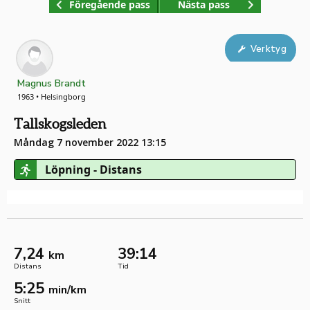
Föregående pass
Nästa pass
Verktyg
Magnus Brandt
1963 • Helsingborg
Tallskogsleden
Måndag 7 november 2022 13:15
Löpning - Distans
7,24
39:14
km
Distans
Tid
5:25
min/km
Snitt