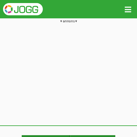
annons
Jämför passet med liknande
Kopiera till
Beräkna tider i Löparkalkylatorn
Vill du radera detta träningspass?
Kopiera extra data
Ja, radera passet
Nej, avbryt
Kopiera
Avbryt