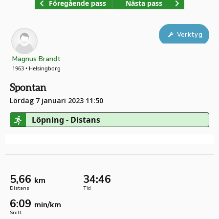
Föregående pass
Nästa pass
Verktyg
Magnus Brandt
1963 • Helsingborg
Spontan
Lördag 7 januari 2023 11:50
Löpning - Distans
5,66
34:46
km
Distans
Tid
6:09
min/km
Snitt