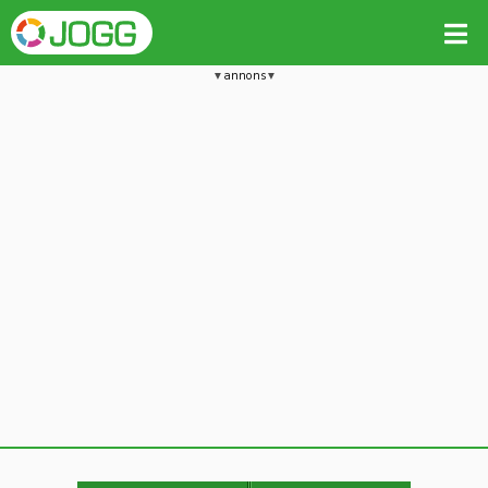
annons
Jämför passet med liknande
Kopiera till
Beräkna tider i Löparkalkylatorn
Vill du radera detta träningspass?
Kopiera extra data
Ja, radera passet
Nej, avbryt
Kopiera
Avbryt